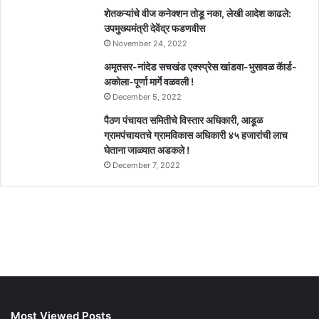
शेतकऱ्यांचे वीज कनेक्शन तोडू नका, लेखी आदेश काढले:
उपमुख्यमंत्री देवेंद्र फडणवीस
November 24, 2022
अमृतसर-नांदेड सचखंड एक्स्प्रेस खांडवा-भुसावळ कॅार्ड-
अकोला-पूर्णा मार्गे वळवली !
December 5, 2022
पैठण पंचायत समितीचे विस्तार अधिकारी, आडूळ
ग्रामपंचायतचे ग्रामविकास अधिकारी ४५ हजारांची लाच
घेताना जाळ्यात अडकले !
December 7, 2022
Most Viewed Posts