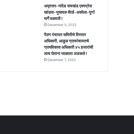
अमृतसर-नांदेड सचखंड एक्स्प्रेस
खांडवा-भुसावळ कॅार्ड-अकोला-पूर्णा
मार्गे वळवली !
December 5, 2022
पैठण पंचायत समितीचे विस्तार
अधिकारी, आडूळ ग्रामपंचायतचे
ग्रामविकास अधिकारी ४५ हजारांची
लाच घेताना जाळ्यात अडकले !
December 7, 2022