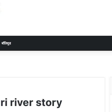
बॉलिवूड
i river story