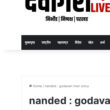
मुख्यपृष्ठ
राष्ट्रीय
महाराष्ट्र
विदेश
खेल
अर्थ
Home
/
nanded : godavari river story
nanded : godavar