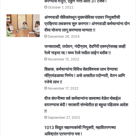
करण्यास मंजुरी, एकूण भत्ता आता 31 टक्के !
October 7, 2022
अंगणवाडी सेविकांमधून मुख्यसेविका पदावर नियुक्तीची
प्रक्रिया लवकरच सुरु करणार ! अंगणवाडी कर्मचाऱ्यांना दोन
वीमा योजना लागू करण्यास मान्यता !!
December 26, 2024
जनशताब्दी, तपोवन, नंदीग्राम, देवगिरी एक्स्प्रेससह काही
रेल्वे गाड्या रद्द ! मध्य रेल्वे मधील लाईन ब्लॉक !!
November 15, 2022
शिक्षक, कर्मचाऱ्यांना विविध सेवाविषयक लाभ देण्याचा
मंत्रिमंडळाचा निर्णय ! असे असतील पदोन्नती, वेतन आणि
रजेचे लाभ !!
November 17, 2022
वीज कंपनीच्या सर्व कर्मचाऱ्यांना कामाच्या वेळेत मोबाईल
वापरण्यास बंदी ! सरकारी संस्थेतील हा बहुधा पहिलाच आदेश
!!
September 27, 2022
1013 विद्युत सहाय्यकांची नियुक्ती, महावितरणच्या
अविश्रांत प्रयत्नांना यश !