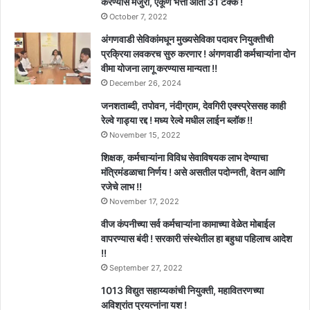
करण्यास मंजुरी, एकूण भत्ता आता 31 टक्के !
October 7, 2022
अंगणवाडी सेविकांमधून मुख्यसेविका पदावर नियुक्तीची
प्रक्रिया लवकरच सुरु करणार ! अंगणवाडी कर्मचाऱ्यांना दोन
वीमा योजना लागू करण्यास मान्यता !!
December 26, 2024
जनशताब्दी, तपोवन, नंदीग्राम, देवगिरी एक्स्प्रेससह काही
रेल्वे गाड्या रद्द ! मध्य रेल्वे मधील लाईन ब्लॉक !!
November 15, 2022
शिक्षक, कर्मचाऱ्यांना विविध सेवाविषयक लाभ देण्याचा
मंत्रिमंडळाचा निर्णय ! असे असतील पदोन्नती, वेतन आणि
रजेचे लाभ !!
November 17, 2022
वीज कंपनीच्या सर्व कर्मचाऱ्यांना कामाच्या वेळेत मोबाईल
वापरण्यास बंदी ! सरकारी संस्थेतील हा बहुधा पहिलाच आदेश
!!
September 27, 2022
1013 विद्युत सहाय्यकांची नियुक्ती, महावितरणच्या
अविश्रांत प्रयत्नांना यश !