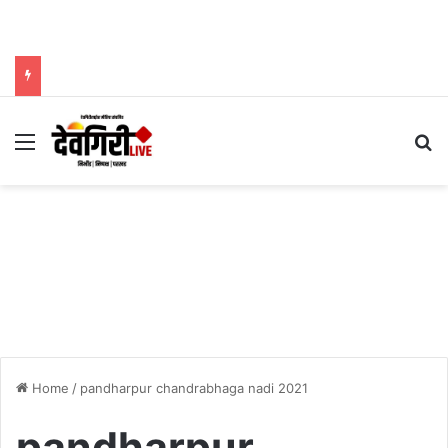
Menu
Se
Home
/
pandharpur chandrabhaga nadi 2021
pandharpur