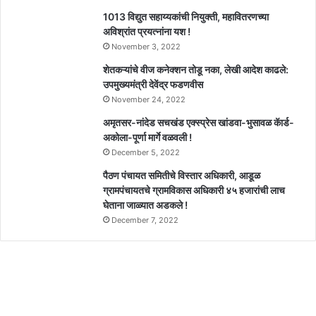
1013 विद्युत सहाय्यकांची नियुक्ती, महावितरणच्या
अविश्रांत प्रयत्नांना यश !
November 3, 2022
शेतकऱ्यांचे वीज कनेक्शन तोडू नका, लेखी आदेश काढले:
उपमुख्यमंत्री देवेंद्र फडणवीस
November 24, 2022
अमृतसर-नांदेड सचखंड एक्स्प्रेस खांडवा-भुसावळ कॅार्ड-
अकोला-पूर्णा मार्गे वळवली !
December 5, 2022
पैठण पंचायत समितीचे विस्तार अधिकारी, आडूळ
ग्रामपंचायतचे ग्रामविकास अधिकारी ४५ हजारांची लाच
घेताना जाळ्यात अडकले !
December 7, 2022