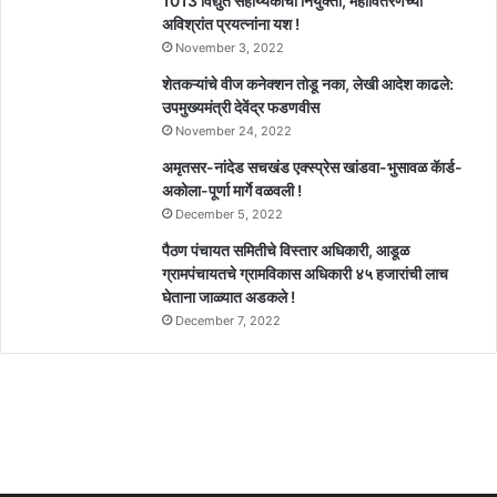
1013 विद्युत सहाय्यकांची नियुक्ती, महावितरणच्या
अविश्रांत प्रयत्नांना यश !
November 3, 2022
शेतकऱ्यांचे वीज कनेक्शन तोडू नका, लेखी आदेश काढले:
उपमुख्यमंत्री देवेंद्र फडणवीस
November 24, 2022
अमृतसर-नांदेड सचखंड एक्स्प्रेस खांडवा-भुसावळ कॅार्ड-
अकोला-पूर्णा मार्गे वळवली !
December 5, 2022
पैठण पंचायत समितीचे विस्तार अधिकारी, आडूळ
ग्रामपंचायतचे ग्रामविकास अधिकारी ४५ हजारांची लाच
घेताना जाळ्यात अडकले !
December 7, 2022