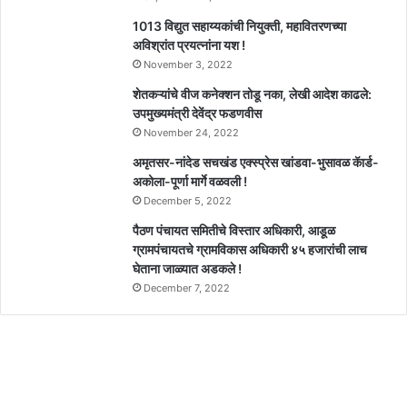
1013 विद्युत सहाय्यकांची नियुक्ती, महावितरणच्या
अविश्रांत प्रयत्नांना यश !
November 3, 2022
शेतकऱ्यांचे वीज कनेक्शन तोडू नका, लेखी आदेश काढले:
उपमुख्यमंत्री देवेंद्र फडणवीस
November 24, 2022
अमृतसर-नांदेड सचखंड एक्स्प्रेस खांडवा-भुसावळ कॅार्ड-
अकोला-पूर्णा मार्गे वळवली !
December 5, 2022
पैठण पंचायत समितीचे विस्तार अधिकारी, आडूळ
ग्रामपंचायतचे ग्रामविकास अधिकारी ४५ हजारांची लाच
घेताना जाळ्यात अडकले !
December 7, 2022