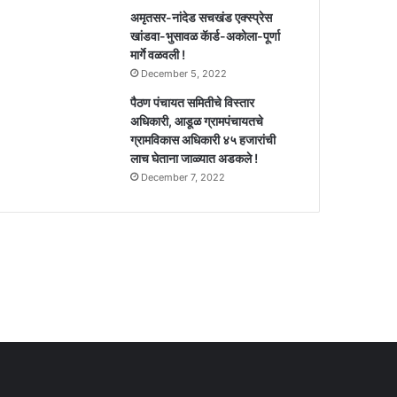
अमृतसर-नांदेड सचखंड एक्स्प्रेस
खांडवा-भुसावळ कॅार्ड-अकोला-पूर्णा
मार्गे वळवली !
December 5, 2022
पैठण पंचायत समितीचे विस्तार
अधिकारी, आडूळ ग्रामपंचायतचे
ग्रामविकास अधिकारी ४५ हजारांची
लाच घेताना जाळ्यात अडकले !
December 7, 2022