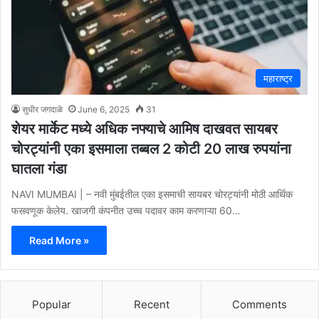
महाराष्ट्र
सुधीर जगदाळे
June 6, 2025
31
शेयर मार्केट मध्ये अधिक नफ्याचे आमिष दाखवत सायबर
चोरट्यांनी एका इसमाला तब्बल 2 कोटी 20 लाख रुपयांना
घातला गंडा
NAVI MUMBAI | – नवी मुंबईतील एका इसमाची सायबर चोरट्यांनी मोठी आर्थिक
फसवणूक केलेय. खाजगी कंपनीत उच्च पदावर काम करणाऱ्या 60…
Read More »
Popular
Recent
Comments