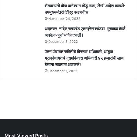
शेतकऱ्यांचे वीज कनेक्शन तोडू नका, लेखी आदेश काढले:
उपमुख्यमंत्री देवेंद्र फडणवीस
November 24, 2022
अमृतसर-नांदेड सचखंड एक्स्प्रेस खांडवा-भुसावळ कॅार्ड-
अकोला-पूर्णा मार्गे वळवली !
December 5, 2022
पैठण पंचायत समितीचे विस्तार अधिकारी, आडूळ
ग्रामपंचायतचे ग्रामविकास अधिकारी ४५ हजारांची लाच
घेताना जाळ्यात अडकले !
December 7, 2022
Most Viewed Posts