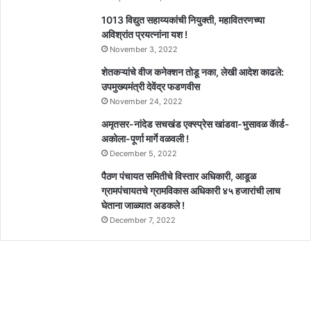
1013 विद्युत सहाय्यकांची नियुक्ती, महावितरणच्या
अविश्रांत प्रयत्नांना यश !
November 3, 2022
शेतकऱ्यांचे वीज कनेक्शन तोडू नका, लेखी आदेश काढले:
उपमुख्यमंत्री देवेंद्र फडणवीस
November 24, 2022
अमृतसर-नांदेड सचखंड एक्स्प्रेस खांडवा-भुसावळ कॅार्ड-
अकोला-पूर्णा मार्गे वळवली !
December 5, 2022
पैठण पंचायत समितीचे विस्तार अधिकारी, आडूळ
ग्रामपंचायतचे ग्रामविकास अधिकारी ४५ हजारांची लाच
घेताना जाळ्यात अडकले !
December 7, 2022