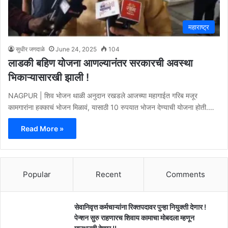
महाराष्ट्र
सुधीर जगदाळे
June 24, 2025
104
लाडकी बहिण योजना आणल्यानंतर सरकारची अवस्था
भिकाऱ्यासारखी झाली !
NAGPUR | शिव भोजन थाळी अनुदान रखडले आजच्या महागाईत गरिब मजूर
कामगारांना हक्काचं भोजन मिळावं, यासाठी 10 रुपयात भोजन देण्याची योजना होती.…
Read More »
Popular
Recent
Comments
सेवानिवृत्त कर्मचाऱ्यांना रिक्तपदावर पुन्हा नियुक्ती देणार !
पेन्शन सुरु राहणारच शिवाय कामाचा मोबदला म्हणून