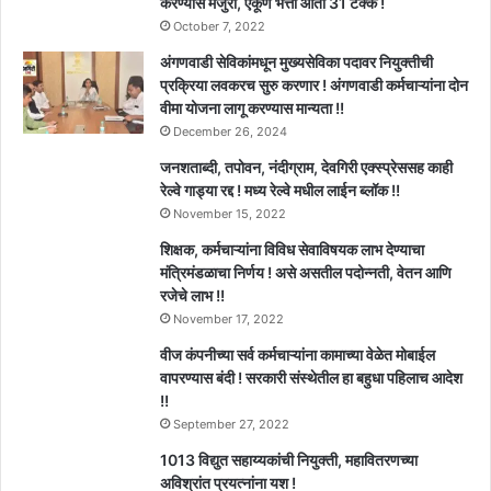
करण्यास मंजुरी, एकूण भत्ता आता 31 टक्के !
October 7, 2022
अंगणवाडी सेविकांमधून मुख्यसेविका पदावर नियुक्तीची
प्रक्रिया लवकरच सुरु करणार ! अंगणवाडी कर्मचाऱ्यांना दोन
वीमा योजना लागू करण्यास मान्यता !!
December 26, 2024
जनशताब्दी, तपोवन, नंदीग्राम, देवगिरी एक्स्प्रेससह काही
रेल्वे गाड्या रद्द ! मध्य रेल्वे मधील लाईन ब्लॉक !!
November 15, 2022
शिक्षक, कर्मचाऱ्यांना विविध सेवाविषयक लाभ देण्याचा
मंत्रिमंडळाचा निर्णय ! असे असतील पदोन्नती, वेतन आणि
रजेचे लाभ !!
November 17, 2022
वीज कंपनीच्या सर्व कर्मचाऱ्यांना कामाच्या वेळेत मोबाईल
वापरण्यास बंदी ! सरकारी संस्थेतील हा बहुधा पहिलाच आदेश
!!
September 27, 2022
1013 विद्युत सहाय्यकांची नियुक्ती, महावितरणच्या
अविश्रांत प्रयत्नांना यश !