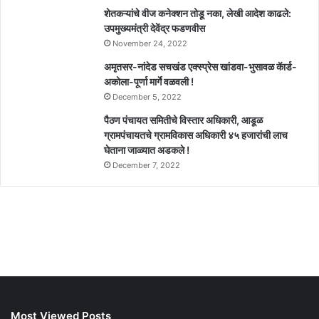
शेतकऱ्यांचे वीज कनेक्शन तोडू नका, लेखी आदेश काढले:
उपमुख्यमंत्री देवेंद्र फडणवीस
November 24, 2022
अमृतसर-नांदेड सचखंड एक्स्प्रेस खांडवा-भुसावळ कॅार्ड-
अकोला-पूर्णा मार्गे वळवली !
December 5, 2022
पैठण पंचायत समितीचे विस्तार अधिकारी, आडूळ
ग्रामपंचायतचे ग्रामविकास अधिकारी ४५ हजारांची लाच
घेताना जाळ्यात अडकले !
December 7, 2022
Most Viewed Posts