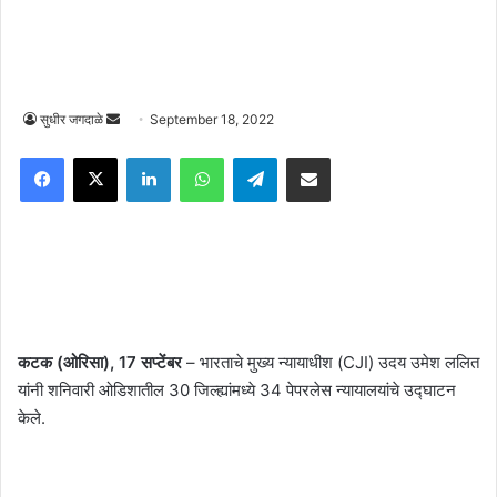
Send
सुधीर जगदाळे
September 18, 2022
an
Facebook
X
LinkedIn
WhatsApp
Telegram
Share via Email
email
कटक (ओरिसा), 17 सप्टेंबर
– भारताचे मुख्य न्यायाधीश (CJI) उदय उमेश ललित
यांनी शनिवारी ओडिशातील 30 जिल्ह्यांमध्ये 34 पेपरलेस न्यायालयांचे उद्घाटन
केले.