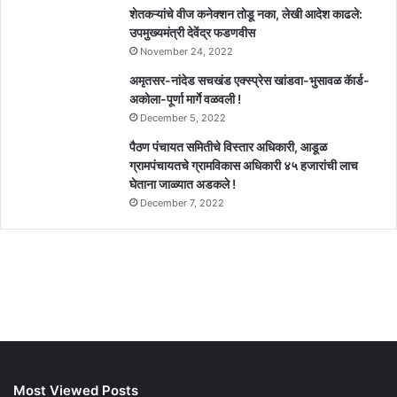
शेतकऱ्यांचे वीज कनेक्शन तोडू नका, लेखी आदेश काढले:
उपमुख्यमंत्री देवेंद्र फडणवीस
November 24, 2022
अमृतसर-नांदेड सचखंड एक्स्प्रेस खांडवा-भुसावळ कॅार्ड-
अकोला-पूर्णा मार्गे वळवली !
December 5, 2022
पैठण पंचायत समितीचे विस्तार अधिकारी, आडूळ
ग्रामपंचायतचे ग्रामविकास अधिकारी ४५ हजारांची लाच
घेताना जाळ्यात अडकले !
December 7, 2022
Most Viewed Posts