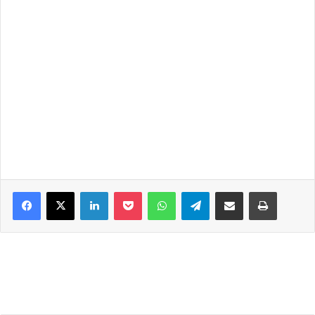
Facebook
X
LinkedIn
Pocket
WhatsApp
Telegram
Share via Email
Print