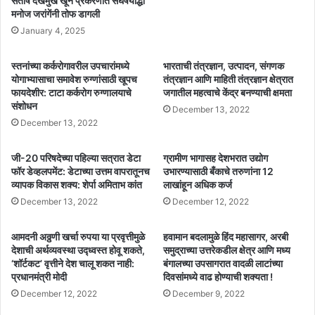
संतोष देखमुख खून प्रकरणात संघर्षयोद्धा
मनोज जरांगेंनी तोफ डागली
January 4, 2025
स्तनांच्या कर्करोगावरील उपचारांमध्ये
भारताची तंत्रज्ञान, उत्पादन, संगणक
योगाभ्यासाचा समावेश रुग्णांसाठी खूपच
तंत्रज्ञान आणि माहिती तंत्रज्ञान क्षेत्रात
फायदेशीर: टाटा कर्करोग रुग्णालयाचे
जगातील महत्वाचे केंद्र बनण्याची क्षमता
संशोधन
December 13, 2022
December 13, 2022
जी-20 परिषदेच्या पहिल्या सत्रात डेटा
ग्रामीण भागासह देशभरात उद्योग
फॉर डेव्हलपमेंट: डेटाच्या उत्तम वापरातूनच
उभारण्यासाठी बँकाचे तरुणांना 12
व्यापक विकास शक्य: शेर्पा अमिताभ कांत
लाखांहून अधिक कर्ज
December 13, 2022
December 12, 2022
आमदनी अठ्ठणी खर्चा रुपया या प्रवृत्तीमुळे
हवामान बदलामुळे हिंद महासागर, अरबी
देशाची अर्थव्यवस्था उद्ध्वस्त होवू शकते,
समुद्राच्या उत्तरेकडील क्षेत्र आणि मध्य
‘शॉर्टकट’ वृत्तीने देश चालू शकत नाही:
बंगालच्या उपसागरात वादळी लाटांच्या
प्रधानमंत्री मोदी
दिवसांमध्ये वाढ होण्याची शक्यता !
December 12, 2022
December 9, 2022