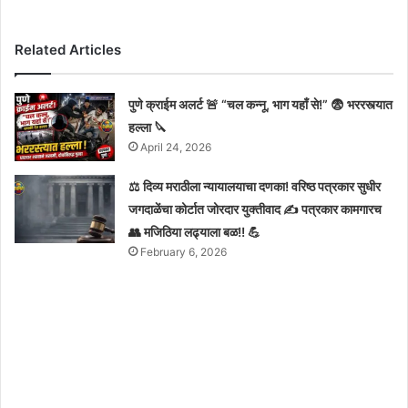
Related Articles
पुणे क्राईम अलर्ट 🚨 “चल कन्नू, भाग यहाँ से!” 😨 भररस्त्यात
हल्ला 🔪
April 24, 2026
⚖️ दिव्य मराठीला न्यायालयाचा दणका! वरिष्ठ पत्रकार सुधीर
जगदाळेंचा कोर्टात जोरदार युक्तीवाद ✍️ पत्रकार कामगारच
👥 मजिठिया लढ्याला बळ!! 💪
February 6, 2026