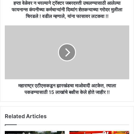
कंपनीच्या
हप्ता वेळेवर न भरल्याने ट्रॅक्टर जबरदस्ती उचलण्यासाठी आलेल्या
कर्मचाऱ्यांनी
फायनान्स कंपनीच्या कर्मचाऱ्यांनी दिव्यांग शेतकऱ्याच्या गरोदर मुलीला
दिव्यांग
चिरडले ! वडील म्हणाले, यांना फासावर लटकवा !!
शेतकऱ्याच्या
गरोदर
महाराष्ट्र
मुलीला
एटीएसकडून
चिरडले
झारखंडचा
!
माओवादी
वडील
अटकेत,
म्हणाले,
त्याला
यांना
पकडण्यासाठी
फासावर
15
लटकवा
लाखांचे
!!
बक्षीस
महाराष्ट्र एटीएसकडून झारखंडचा माओवादी अटकेत, त्याला
केले
पकडण्यासाठी 15 लाखांचे बक्षीस केले होते जाहीर !!
होते
जाहीर
!!
Related Articles