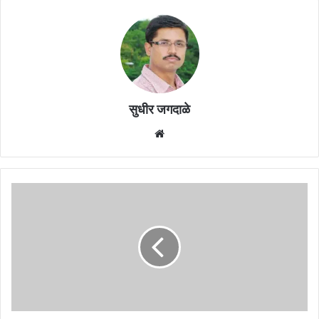
सुधीर जगदाळे
Website
हप्ता
वेळेवर
न
भरल्याने
ट्रॅक्टर
जबरदस्ती
उचलण्यासाठी
आलेल्या
फायनान्स