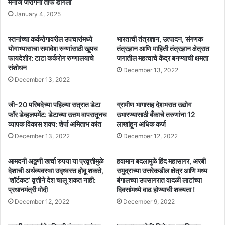
मनोज जरांगेंनी तोफ डागली
January 4, 2025
स्तनांच्या कर्करोगावरील उपचारांमध्ये
भारताची तंत्रज्ञान, उत्पादन, संगणक
योगाभ्यासाचा समावेश रुग्णांसाठी खूपच
तंत्रज्ञान आणि माहिती तंत्रज्ञान क्षेत्रात
फायदेशीर: टाटा कर्करोग रुग्णालयाचे
जगातील महत्वाचे केंद्र बनण्याची क्षमता
संशोधन
December 13, 2022
December 13, 2022
जी-20 परिषदेच्या पहिल्या सत्रात डेटा
ग्रामीण भागासह देशभरात उद्योग
फॉर डेव्हलपमेंट: डेटाच्या उत्तम वापरातूनच
उभारण्यासाठी बँकाचे तरुणांना 12
व्यापक विकास शक्य: शेर्पा अमिताभ कांत
लाखांहून अधिक कर्ज
December 13, 2022
December 12, 2022
आमदनी अठ्ठणी खर्चा रुपया या प्रवृत्तीमुळे
हवामान बदलामुळे हिंद महासागर, अरबी
देशाची अर्थव्यवस्था उद्ध्वस्त होवू शकते,
समुद्राच्या उत्तरेकडील क्षेत्र आणि मध्य
‘शॉर्टकट’ वृत्तीने देश चालू शकत नाही:
बंगालच्या उपसागरात वादळी लाटांच्या
प्रधानमंत्री मोदी
दिवसांमध्ये वाढ होण्याची शक्यता !
December 12, 2022
December 9, 2022