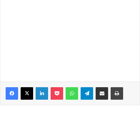
Facebook
X
LinkedIn
Pocket
WhatsApp
Telegram
Share via Email
Print