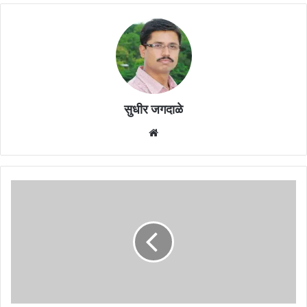
सुधीर जगदाळे
Website
ठाकरे
आणि
शिंदे
दोन्ही
गटांना
निवडणूक
आयोगाचा
दणका
!