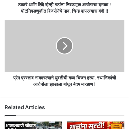
पोटनिवडणुकीत
ठाकरे आणि शिंदे दोन्ही गटांना निवडणूक आयोगाचा दणका !
शिवसेनेचे
पोटनिवडणुकीत शिवसेनेचे नाव, चिन्ह वापरण्यास बंदी !!
नाव,
चिन्ह
प्रेम
वापरण्यास
प्रस्ताव
बंदी
नाकारल्याने
!!
युवतीची
गळा
चिरुन
हत्या,
स्थानिकांची
आरोपीला
झाडाला
प्रेम प्रस्ताव नाकारल्याने युवतीची गळा चिरुन हत्या, स्थानिकांची
बांधून
आरोपीला झाडाला बांधून बेदम मारहाण !
बेदम
मारहाण
!
Related Articles