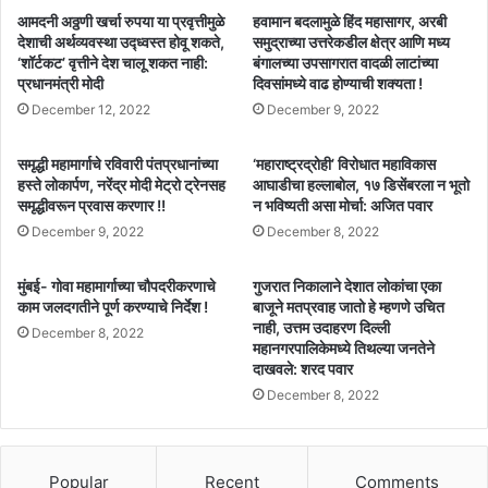
आमदनी अठ्ठणी खर्चा रुपया या प्रवृत्तीमुळे
हवामान बदलामुळे हिंद महासागर, अरबी
देशाची अर्थव्यवस्था उद्ध्वस्त होवू शकते,
समुद्राच्या उत्तरेकडील क्षेत्र आणि मध्य
‘शॉर्टकट’ वृत्तीने देश चालू शकत नाही:
बंगालच्या उपसागरात वादळी लाटांच्या
प्रधानमंत्री मोदी
दिवसांमध्ये वाढ होण्याची शक्यता !
December 12, 2022
December 9, 2022
समृद्धी महामार्गाचे रविवारी पंतप्रधानांच्या
‘महाराष्ट्रद्रोही’ विरोधात महाविकास
हस्ते लोकार्पण, नरेंद्र मोदी मेट्रो ट्रेनसह
आघाडीचा हल्लाबोल, १७ डिसेंबरला न भूतो
समृद्धीवरून प्रवास करणार !!
न भविष्यती असा मोर्चा: अजित पवार
December 9, 2022
December 8, 2022
मुंबई- गोवा महामार्गाच्या चौपदरीकरणाचे
गुजरात निकालाने देशात लोकांचा एका
काम जलदगतीने पूर्ण करण्याचे निर्देश !
बाजूने मतप्रवाह जातो हे म्हणणे उचित
नाही, उत्तम उदाहरण दिल्ली
December 8, 2022
महानगरपालिकेमध्ये तिथल्या जनतेने
दाखवले: शरद पवार
December 8, 2022
Popular
Recent
Comments