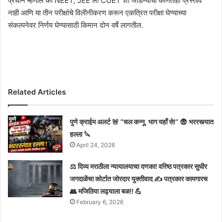
प्रधान म्हणाले की NEET, JEE ला CUET शी जोडण्याचा कोणताही प्रस्ताव
नाही आणि या तीन परीक्षांचे विलीनीकरण करून एकत्रित परीक्षा घेण्याच्या
संकल्पनेवर निर्णय घेण्यासाठी किमान दोन वर्षे लागतील.
Related Articles
पुणे क्राईम अलर्ट 🚨 “चल कन्नू, भाग यहाँ से!” 😨 भररस्त्यात
हल्ला 🔪
April 24, 2026
⚖️ दिव्य मराठीला न्यायालयाचा दणका! वरिष्ठ पत्रकार सुधीर
जगदाळेंचा कोर्टात जोरदार युक्तीवाद ✍️ पत्रकार कामगारच
👥 मजिठिया लढ्याला बळ!! 💪
February 6, 2026