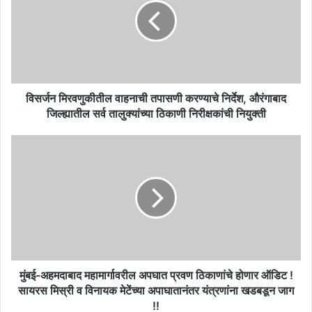
तपासणी
करण्याचे
निर्देश,
औरंगाबाद
जिल्ह्यातील
सर्व
तालुक्यांच्या
विसर्जन मिरवणुकीतील वाहनाची तपासणी करण्याचे निर्देश, औरंगाबाद
ठिकाणी
जिल्ह्यातील सर्व तालुक्यांच्या ठिकाणी निरीक्षकांची नियुक्ती
निरीक्षकांची
नियुक्ती
मुंबई-
अहमदाबाद
महामार्गावरील
अपघात
प्रवण
ठिकाणांचे
होणार
ऑडिट
!
सायरस
मुंबई-अहमदाबाद महामार्गावरील अपघात प्रवण ठिकाणांचे होणार ऑडिट !
मिस्री
सायरस मिस्री व विनायक मेटेंच्या अपाघातानंतर यंत्रणांना खडबडून जाग
व
!!