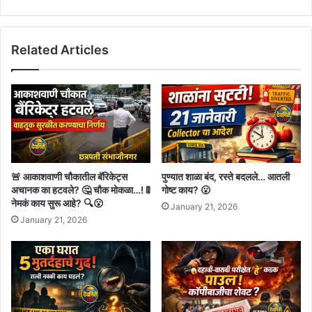
विनायक
मेटेंच्या
अपाघातानंतर
Related Articles
यंत्रणांना
खडबडून
जाग
!!
🚨 आकाशवाणी चौकातील बॅरिकेट्स
पुण्यात शाळा बंद, रस्ते बदलले… आतली
अचानक का हटवले? 🤔 चौक मोकळा…! 🚦
गोष्ट काय? 😮
नेमकं काय सुरू आहे? 🔍😮
January 21, 2026
January 21, 2026