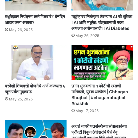
मधुमेहावर नियंत्रण कसे मिळवावे? दैनंदिन
मधुमेहावर नियंत्रण ठेवण्यात AI ची भूमिका
आहार कसा असावा?
! AI आणि मधुमेह: तंत्रज्ञानाची मदत
आपल्या आरोग्यासाठी !! Ai Diabetes
May 26, 2025
May 26, 2025
परदेशी शिष्यवृत्ती योजनेचे अर्ज करण्यास ६
छगन भुजबळांना १ कोटीची खंडणी
जून पर्यंत मुदतवाढ
मागितली, युवक अटकेत | Chhagan
Bhujbal | #chaganbhujbal
May 25, 2025
#nashik
May 17, 2025
आदर्श नागरी पतसंस्थेच्या संचालकांच्या
प्रॉपर्टी विकून ठेवीदारांचे पैसे देवू,
मुख्यमंत्री एकनाथ शिंदे यांची पत्रकार