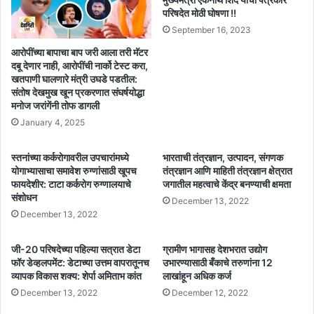
परिषदेत मोठी घोषणा !!
September 16, 2023
आरोपींच्या बापाचा बाप जरी आला तरी मॅटर
दबू देणार नाही, आरोपींची नार्को टेस्ट करा,
खतपाणी घालणारे मंत्री उघडे पडतील:
संतोष देखमुख खून प्रकरणात संघर्षयोद्धा
मनोज जरांगेंनी तोफ डागली
January 4, 2025
स्तनांच्या कर्करोगावरील उपचारांमध्ये
भारताची तंत्रज्ञान, उत्पादन, संगणक
योगाभ्यासाचा समावेश रुग्णांसाठी खूपच
तंत्रज्ञान आणि माहिती तंत्रज्ञान क्षेत्रात
फायदेशीर: टाटा कर्करोग रुग्णालयाचे
जगातील महत्वाचे केंद्र बनण्याची क्षमता
संशोधन
December 13, 2022
December 13, 2022
जी-20 परिषदेच्या पहिल्या सत्रात डेटा
ग्रामीण भागासह देशभरात उद्योग
फॉर डेव्हलपमेंट: डेटाच्या उत्तम वापरातूनच
उभारण्यासाठी बँकाचे तरुणांना 12
व्यापक विकास शक्य: शेर्पा अमिताभ कांत
लाखांहून अधिक कर्ज
December 13, 2022
December 12, 2022