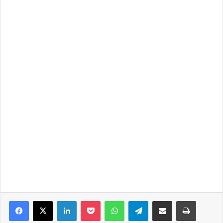
Facebook
X
LinkedIn
Pocket
WhatsApp
Telegram
Share via Email
Print