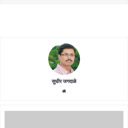
सुधीर जगदाळे
Website
विसर्जन
मिरवणुकीतील
वाहनाची