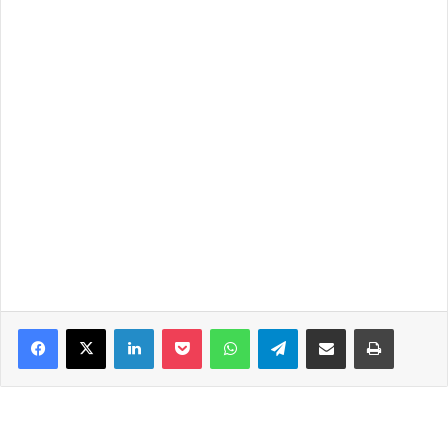
Facebook
X
LinkedIn
Pocket
WhatsApp
Telegram
Share via Email
Print