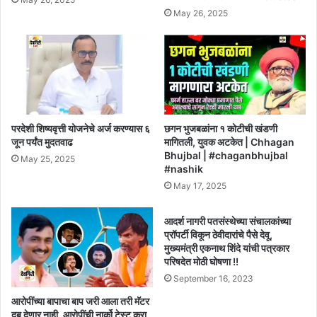
May 26, 2025
परदेशी शिष्यवृत्ती योजनेचे अर्ज करण्यास ६
छगन भुजबळांना १ कोटीची खंडणी
जून पर्यंत मुदतवाढ
मागितली, युवक अटकेत | Chhagan
Bhujbal | #chaganbhujbal
May 25, 2025
#nashik
May 17, 2025
आदर्श नागरी पतसंस्थेच्या संचालकांच्या
प्रॉपर्टी विकून ठेवीदारांचे पैसे देवू,
मुख्यमंत्री एकनाथ शिंदे यांची पत्रकार
परिषदेत मोठी घोषणा !!
September 16, 2023
आरोपींच्या बापाचा बाप जरी आला तरी मॅटर
दबू देणार नाही, आरोपींची नार्को टेस्ट करा,