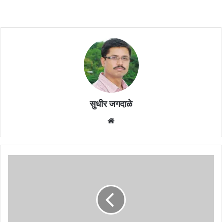
सुधीर जगदाळे
Website
समृद्धी
महामार्गांवरून
जात
असताना
शिंदे
गटाच्या