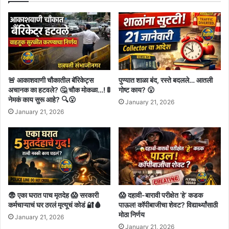
!
🚨 आकाशवाणी चौकातील बॅरिकेट्स
पुण्यात शाळा बंद, रस्ते बदलले… आतली
अचानक का हटवले? 🤔 चौक मोकळा…! 🚦
गोष्ट काय? 😮
नेमकं काय सुरू आहे? 🔍😮
January 21, 2026
January 21, 2026
😨 एका घरात पाच मृतदेह 😱 सरकारी
😱 दहावी-बारावी परीक्षेत ‘हे’ कडक
कर्मचाऱ्याचं घर ठरलं मृत्यूचं कोडं 🔐🩸
पाऊल! कॉपीबाजीचा शेवट? विद्यार्थ्यांसाठी
मोठा निर्णय
January 21, 2026
January 21, 2026