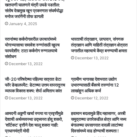
खतपाणी घालणारे मंत्री उघडे पडतील:
संतोष देखमुख खून प्रकरणात संघर्षयोद्धा
मनोज जरांगेंनी तोफ डागली
January 4, 2025
स्तनांच्या कर्करोगावरील उपचारांमध्ये
भारताची तंत्रज्ञान, उत्पादन, संगणक
योगाभ्यासाचा समावेश रुग्णांसाठी खूपच
तंत्रज्ञान आणि माहिती तंत्रज्ञान क्षेत्रात
फायदेशीर: टाटा कर्करोग रुग्णालयाचे
जगातील महत्वाचे केंद्र बनण्याची क्षमता
संशोधन
December 13, 2022
December 13, 2022
जी-20 परिषदेच्या पहिल्या सत्रात डेटा
ग्रामीण भागासह देशभरात उद्योग
फॉर डेव्हलपमेंट: डेटाच्या उत्तम वापरातूनच
उभारण्यासाठी बँकाचे तरुणांना 12
व्यापक विकास शक्य: शेर्पा अमिताभ कांत
लाखांहून अधिक कर्ज
December 13, 2022
December 12, 2022
आमदनी अठ्ठणी खर्चा रुपया या प्रवृत्तीमुळे
हवामान बदलामुळे हिंद महासागर, अरबी
देशाची अर्थव्यवस्था उद्ध्वस्त होवू शकते,
समुद्राच्या उत्तरेकडील क्षेत्र आणि मध्य
‘शॉर्टकट’ वृत्तीने देश चालू शकत नाही:
बंगालच्या उपसागरात वादळी लाटांच्या
प्रधानमंत्री मोदी
दिवसांमध्ये वाढ होण्याची शक्यता !