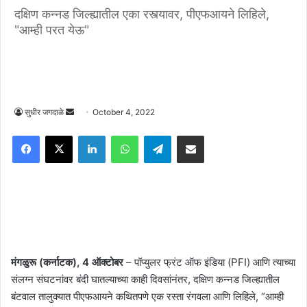
दक्षिण कन्नड जिल्ह्यातील एका रस्त्यावर, पीएफआयने लिहिले,
"आम्ही परत येऊ"
Send
सुधीर जगदाळे
October 4, 2022
an
Facebook
X
LinkedIn
WhatsApp
Telegram
Share via Email
email
मंगळुरू (कर्नाटक), 4 ऑक्टोबर
– पॉप्युलर फ्रंट ऑफ इंडिया (PFI) आणि त्याच्या
संलग्न संघटनांवर बंदी घातल्याच्या काही दिवसांनंतर, दक्षिण कन्नड जिल्ह्यातील
बंटवाल तालुक्यात पीएफआयने कथितपणे एक रस्ता रंगवला आणि लिहिले, “आम्ही