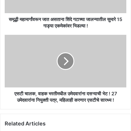
जालन्यातील
सुमारे
15
गाड्या
समृद्धी महामार्गांवरून जात असताना शिंदे गटाच्या जालन्यातील सुमारे 15
एकमेकांवर
गाड्या एकमेकांवर भिडल्या !
भिडल्या
!
एसटी
चालक,
वाहक
भरतीमधील
उमेदवारांना
दसऱ्याची
भेट
!
27
उमेदवारांना
एसटी चालक, वाहक भरतीमधील उमेदवारांना दसऱ्याची भेट ! 27
नियुक्ती
उमेदवारांना नियुक्ती पत्र, महिलाही करणार एसटीचे सारथ्य !
पत्र,
महिलाही
करणार
Related Articles
एसटीचे
सारथ्य