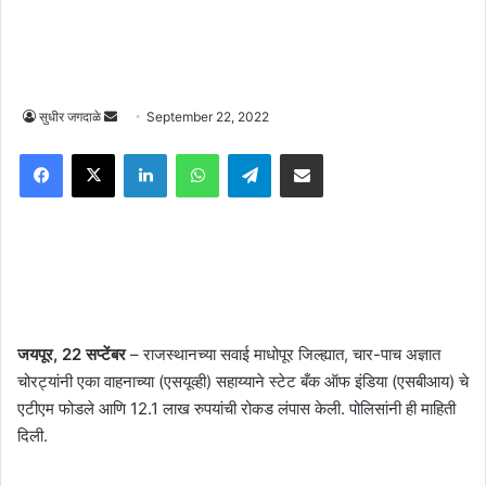
Send
सुधीर जगदाळे
September 22, 2022
an
Facebook
X
LinkedIn
WhatsApp
Telegram
Share via Email
email
जयपूर, 22 सप्टेंबर
– राजस्थानच्या सवाई माधोपूर जिल्ह्यात, चार-पाच अज्ञात
चोरट्यांनी एका वाहनाच्या (एसयूव्ही) सहाय्याने स्टेट बँक ऑफ इंडिया (एसबीआय) चे
एटीएम फोडले आणि 12.1 लाख रुपयांची रोकड लंपास केली. पोलिसांनी ही माहिती
दिली.