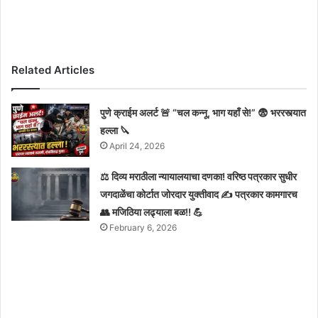
Related Articles
पुणे क्राईम अलर्ट 🚨 “चल कन्नू, भाग यहाँ से!” 😨 भररस्त्यात
हल्ला 🔪
April 24, 2026
⚖️ दिव्य मराठीला न्यायालयाचा दणका! वरिष्ठ पत्रकार सुधीर
जगदाळेंचा कोर्टात जोरदार युक्तीवाद ✍️ पत्रकार कामगारच
👥 मजिठिया लढ्याला बळ!! 💪
February 6, 2026