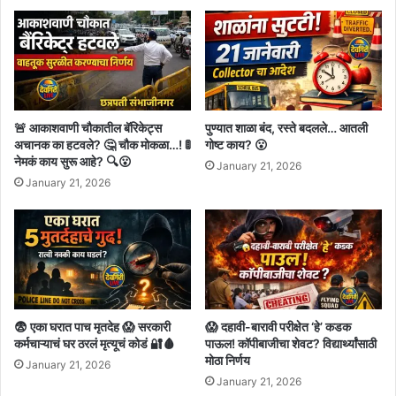
🚨 आकाशवाणी चौकातील बॅरिकेट्स
पुण्यात शाळा बंद, रस्ते बदलले… आतली
अचानक का हटवले? 🤔 चौक मोकळा…! 🚦
गोष्ट काय? 😮
नेमकं काय सुरू आहे? 🔍😮
January 21, 2026
January 21, 2026
😨 एका घरात पाच मृतदेह 😱 सरकारी
😱 दहावी-बारावी परीक्षेत ‘हे’ कडक
कर्मचाऱ्याचं घर ठरलं मृत्यूचं कोडं 🔐🩸
पाऊल! कॉपीबाजीचा शेवट? विद्यार्थ्यांसाठी
मोठा निर्णय
January 21, 2026
January 21, 2026