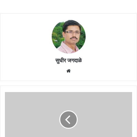
सुधीर जगदाळे
Website
ठाणे
जिल्ह्यात
इमारत
कोसळून
चौघांचा
मृत्यू,
30