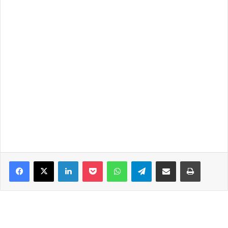
Facebook
X
LinkedIn
Pocket
WhatsApp
Telegram
Share via Email
Print