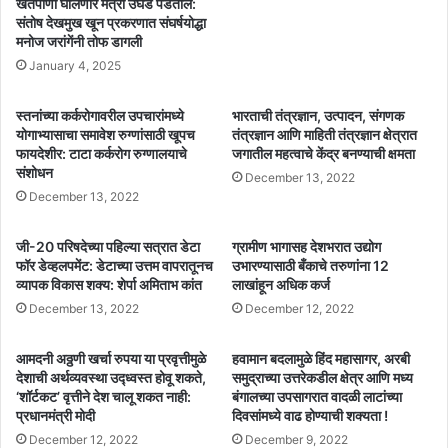
खतपाणी घालणारे मंत्री उघडे पडतील:
संतोष देखमुख खून प्रकरणात संघर्षयोद्धा
मनोज जरांगेंनी तोफ डागली
January 4, 2025
स्तनांच्या कर्करोगावरील उपचारांमध्ये
भारताची तंत्रज्ञान, उत्पादन, संगणक
योगाभ्यासाचा समावेश रुग्णांसाठी खूपच
तंत्रज्ञान आणि माहिती तंत्रज्ञान क्षेत्रात
फायदेशीर: टाटा कर्करोग रुग्णालयाचे
जगातील महत्वाचे केंद्र बनण्याची क्षमता
संशोधन
December 13, 2022
December 13, 2022
जी-20 परिषदेच्या पहिल्या सत्रात डेटा
ग्रामीण भागासह देशभरात उद्योग
फॉर डेव्हलपमेंट: डेटाच्या उत्तम वापरातूनच
उभारण्यासाठी बँकाचे तरुणांना 12
व्यापक विकास शक्य: शेर्पा अमिताभ कांत
लाखांहून अधिक कर्ज
December 13, 2022
December 12, 2022
आमदनी अठ्ठणी खर्चा रुपया या प्रवृत्तीमुळे
हवामान बदलामुळे हिंद महासागर, अरबी
देशाची अर्थव्यवस्था उद्ध्वस्त होवू शकते,
समुद्राच्या उत्तरेकडील क्षेत्र आणि मध्य
‘शॉर्टकट’ वृत्तीने देश चालू शकत नाही:
बंगालच्या उपसागरात वादळी लाटांच्या
प्रधानमंत्री मोदी
दिवसांमध्ये वाढ होण्याची शक्यता !
December 12, 2022
December 9, 2022