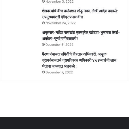
November 3, 2022
शेतकऱ्यांचे वीज कनेक्शन तोडू नका, लेखी आदेश काढले:
उपमुख्यमंत्री देवेंद्र फडणवीस
November 24, 2022
अमृतसर-नांदेड सचखंड एक्स्प्रेस खांडवा-भुसावळ कॅार्ड-
अकोला-पूर्णा मार्गे वळवली !
December 5, 2022
पैठण पंचायत समितीचे विस्तार अधिकारी, आडूळ
ग्रामपंचायतचे ग्रामविकास अधिकारी ४५ हजारांची लाच
घेताना जाळ्यात अडकले !
December 7, 2022