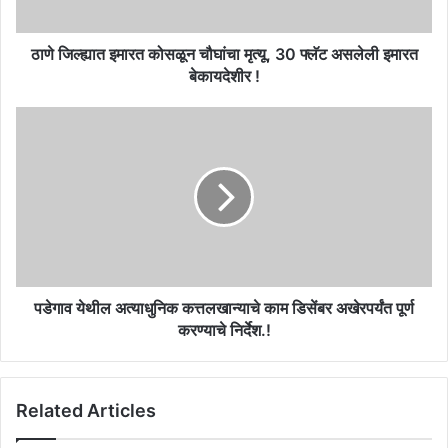
फ्लॅट
असलेली
इमारत
ठाणे जिल्ह्यात इमारत कोसळून चौघांचा मृत्यू, 30 फ्लॅट असलेली इमारत
बेकायदेशीर
बेकायदेशीर !
!
पडेगाव
येथील
अत्याधुनिक
कत्तलखान्याचे
काम
डिसेंबर
अखेरपर्यंत
पूर्ण
करण्याचे
निर्देश.!
पडेगाव येथील अत्याधुनिक कत्तलखान्याचे काम डिसेंबर अखेरपर्यंत पूर्ण
करण्याचे निर्देश.!
Related Articles