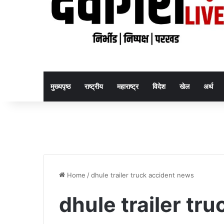
मुख्यपृष्ठ
राष्ट्रीय
महाराष्ट्र
विदेश
खेल
अर्थ
Home
/
dhule trailer truck accident news
dhule trailer tr