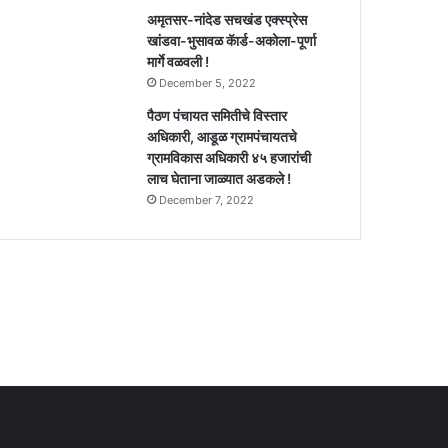
अमृतसर-नांदेड सचखंड एक्स्प्रेस
खांडवा-भुसावळ कॅार्ड-अकोला-पूर्णा
मार्गे वळवली !
December 5, 2022
पैठण पंचायत समितीचे विस्तार
अधिकारी, आडूळ ग्रामपंचायतचे
ग्रामविकास अधिकारी ४५ हजारांची
लाच घेताना जाळ्यात अडकले !
December 7, 2022