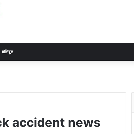
बॉलिवूड
uck accident news