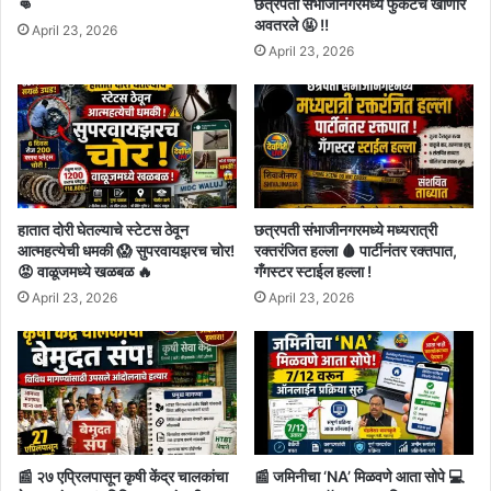
👊
छत्रपती संभाजीनगरमध्ये फुकटचे खाणारे
अवतरले 🤬 !!
April 23, 2026
April 23, 2026
हातात दोरी घेतल्याचे स्टेटस ठेवून
छत्रपती संभाजीनगरमध्ये मध्यरात्री
आत्महत्येची धमकी 😱 सुपरवायझरच चोर!
रक्तरंजित हल्ला 🩸 पार्टीनंतर रक्तपात,
😡 वाळूजमध्ये खळबळ 🔥
गँगस्टर स्टाईल हल्ला !
April 23, 2026
April 23, 2026
📰 २७ एप्रिलपासून कृषी केंद्र चालकांचा
📰 जमिनीचा ‘NA’ मिळवणे आता सोपे 💻