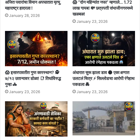
अजित पवारांचा विमान अपघातात मृत्यू,
😱 “दोन महिन्यांत नफा” म्हणाले… 1.72
महाराष्ट्र हादरला !
लाख गायब! 💸 छत्रपती संभाजीनगरमध्ये
खळबळ!
January 28, 2026
January 23, 2026
😱 इसारपावतीत गुप्त कारस्थान? 🕵️
अंधारात सुरू झाला डाव 🌑 एका क्षणात
७/१२ उताऱ्यावर डोळा! 📑 तिघांविरुद्ध
उलटलं चित्र ⚡ सिल्लोडचा आरोपी रंगेहाथ
गुन्हा 🚓
पकडला 🚔
January 23, 2026
January 23, 2026