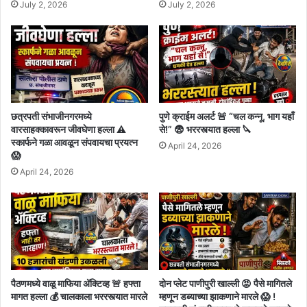
July 2, 2026
July 2, 2026
छत्रपती संभाजीनगरमध्ये
पुणे क्राईम अलर्ट 🚨 “चल कन्नू, भाग यहाँ
वारसाहक्कावरून जीवघेणा हल्ला ⚠️
से!” 😨 भररस्त्यात हल्ला 🔪
स्कार्फने गळा आवळून संपवायचा प्रयत्न
April 24, 2026
😱
April 24, 2026
पैठणमध्ये वाळू माफिया अ‍ॅक्टिव्ह 🚨 हफ्ता
दोन प्लेट पाणीपुरी खाल्ली 😡 पैसे मागितले
मागत हल्ला 💰 चालकाला भररस्त्यात मारले
म्हणून डब्याच्या झाकणाने मारले 😱 !