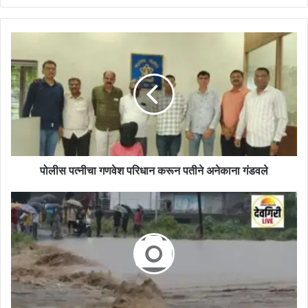
पोलीस
पत्नीचा
गणवेश
परिधान
करून
पतीने
अनेकाना
गंडवले
पोलीस पत्नीचा गणवेश परिधान करून पतीने अनेकाना गंडवले
बुलढाण्याच्या
जानेफळ
शिवारात
ढगफुटी
सदृश
पाऊस