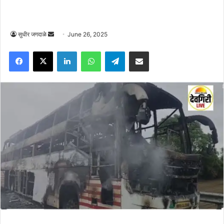
Send
सुधीर जगदाळे
June 26, 2025
an
Facebook
X
LinkedIn
WhatsApp
Telegram
Share via Email
email