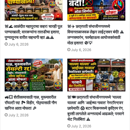
🚨🌊 आळंदीत महापुराचा कहर! चारही पूल
🚨✈️ छत्रपती संभाजीनगरमध्ये
पाण्याखाली; वारकऱ्यांना तातडीचा इशारा,
विमानतळाजवळ लेझर लाईट्सवर बंदी! ⚠️
पुण्यातूनच वारीत सहभागी व्हा! 🙏⚠️
लग्नसमारंभ, फार्महाऊस आयोजकांसाठी
मोठा इशारा! 🚫💡
July 6, 2026
July 6, 2026
🚜💥 शेतीकामासाठी गाळ, मुरूमावरील
🚨🍽️ छत्रपती संभाजीनगरमध्ये ‘याल्ला
रॉयल्टी रद्द! 🏞️ विहीर, गोठ्यासाठी गौण
याल्ला’ आणि ‘आईच्या गावात’ रेस्टॉरन्टवर
खनिज आता मोफत! 🎉
छापेमारी! 😱 बटर चिकनमध्ये कृत्रिम रंग,
बुरशी लागलेले अन्नपदार्थ आढळले; परवाने
July 2, 2026
थेट निलंबित! ⚠️
July 2, 2026