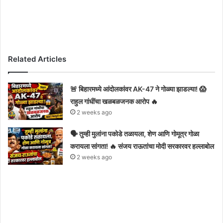
Related Articles
🚨 बिहारमध्ये आंदोलकांवर AK-47 ने गोळ्या झाडल्या! 😱
राहुल गांधींचा खळबळजनक आरोप 🔥
2 weeks ago
🗣️ तुम्ही मुलांना पकोडे तळायला, शेण आणि गोमूत्र गोळा
करायला सांगता! 🔥 संजय राऊतांचा मोदी सरकारवर हल्लाबोल
2 weeks ago