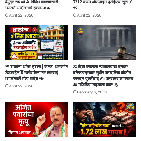
बेमुदत संप 🚜⚠️ विविध मागण्यांसाठी
7/12 वरून ऑनलाइन प्रक्रिया सुरू ⚡
उपसले आंदोलनाचे हत्यार ✊🔥
📲
April 22, 2026
April 22, 2026
🚨 शाळांना अंतिम इशारा | सेल्फ-असेसमेंट
⚖️ दिव्य मराठीला न्यायालयाचा दणका!
डेडलाईन ⏳ उशीर केला तर कारवाई
वरिष्ठ पत्रकार सुधीर जगदाळेंचा कोर्टात
❗शाळांसाठी मोठा आदेश 📢
जोरदार युक्तीवाद ✍️ पत्रकार कामगारच
👥 मजिठिया लढ्याला बळ!! 💪
April 22, 2026
February 6, 2026