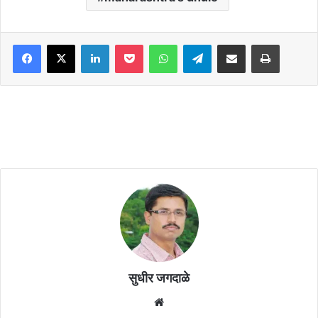
Facebook
X
LinkedIn
Pocket
WhatsApp
Telegram
Share via Email
Print
सुधीर जगदाळे
Website