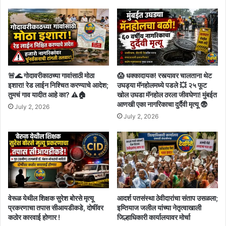
🚨🌊 गोदावरीकाठच्या गावांसाठी मोठा
😱 धक्कादायक! रस्त्यावर चालताना थेट
इशारा! रेड लाईन निश्चित करण्याचे आदेश;
उघड्या मॅनहोलमध्ये पडले 💥 २५ फूट
तुमचं गाव यादीत आहे का? ⚠️🏠
खोल उघडा मॅनहोल ठरला जीवघेणा! मुंबईत
आणखी एका नागरिकाचा दुर्दैवी मृत्यू 😨
July 2, 2026
July 2, 2026
वेरूळ येथील शिक्षक सुरेश बोरसे मृत्यू
आदर्श पतसंस्था ठेवीदारांचा संताप उसळला;
प्रकरणाचा तपास सीआयडीकडे, दोषींवर
इम्तियाज जलील यांच्या नेतृत्वाखाली
कठोर कारवाई होणार !
जिल्हाधिकारी कार्यालयावर मोर्चा