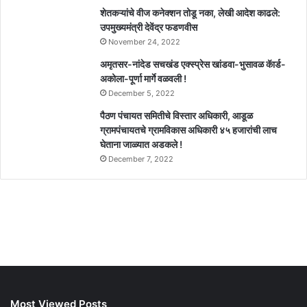
शेतकऱ्यांचे वीज कनेक्शन तोडू नका, लेखी आदेश काढले:
उपमुख्यमंत्री देवेंद्र फडणवीस
November 24, 2022
अमृतसर-नांदेड सचखंड एक्स्प्रेस खांडवा-भुसावळ कॅार्ड-
अकोला-पूर्णा मार्गे वळवली !
December 5, 2022
पैठण पंचायत समितीचे विस्तार अधिकारी, आडूळ
ग्रामपंचायतचे ग्रामविकास अधिकारी ४५ हजारांची लाच
घेताना जाळ्यात अडकले !
December 7, 2022
Most Viewed Posts