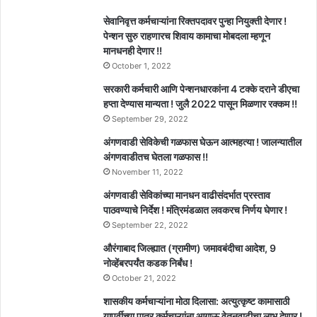
सेवानिवृत्त कर्मचाऱ्यांना रिक्तपदावर पुन्हा नियुक्ती देणार !
पेन्शन सुरु राहणारच शिवाय कामाचा मोबदला म्हणून
मानधनही देणार !!
October 1, 2022
सरकारी कर्मचारी आणि पेन्शनधारकांना 4 टक्के दराने डीएचा
हप्ता देण्यास मान्यता ! जुलै 2022 पासून मिळणार रक्कम !!
September 29, 2022
अंगणवाडी सेविकेची गळफास घेऊन आत्महत्या ! जालन्यातील
अंगणवाडीतच घेतला गळफास !!
November 11, 2022
अंगणवाडी सेविकांच्या मानधन वाढीसंदर्भात प्रस्ताव
पाठवण्याचे निर्देश ! मंत्रिमंडळात लवकरच निर्णय घेणार !
September 22, 2022
औरंगाबाद जिल्ह्यात (ग्रामीण) जमावबंदीचा आदेश, 9
नोव्हेंबरपर्यंत कडक निर्बंध !
October 21, 2022
शासकीय कर्मचाऱ्यांना मोठा दिलासा: अत्युत्कृष्ट कामासाठी
यापूर्वीच्या पात्र कर्मचाऱ्यांना आगाऊ वेतनवाढीचा लाभ देणार !