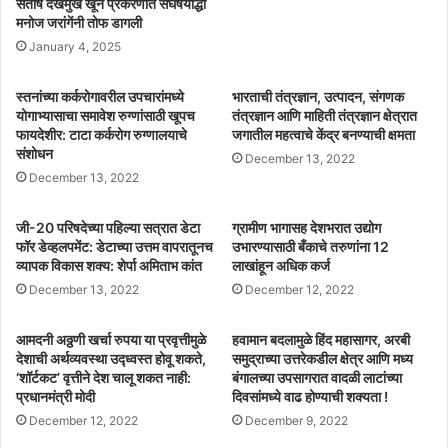
संतोष देखमुख खून प्रकरणात संघर्षयोद्धा
मनोज जरांगेंनी तोफ डागली
January 4, 2025
स्तनांच्या कर्करोगावरील उपचारांमध्ये
भारताची तंत्रज्ञान, उत्पादन, संगणक
योगाभ्यासाचा समावेश रुग्णांसाठी खूपच
तंत्रज्ञान आणि माहिती तंत्रज्ञान क्षेत्रात
फायदेशीर: टाटा कर्करोग रुग्णालयाचे
जगातील महत्वाचे केंद्र बनण्याची क्षमता
संशोधन
December 13, 2022
December 13, 2022
जी-20 परिषदेच्या पहिल्या सत्रात डेटा
ग्रामीण भागासह देशभरात उद्योग
फॉर डेव्हलपमेंट: डेटाच्या उत्तम वापरातूनच
उभारण्यासाठी बँकाचे तरुणांना 12
व्यापक विकास शक्य: शेर्पा अमिताभ कांत
लाखांहून अधिक कर्ज
December 13, 2022
December 12, 2022
आमदनी अठ्ठणी खर्चा रुपया या प्रवृत्तीमुळे
हवामान बदलामुळे हिंद महासागर, अरबी
देशाची अर्थव्यवस्था उद्ध्वस्त होवू शकते,
समुद्राच्या उत्तरेकडील क्षेत्र आणि मध्य
‘शॉर्टकट’ वृत्तीने देश चालू शकत नाही:
बंगालच्या उपसागरात वादळी लाटांच्या
प्रधानमंत्री मोदी
दिवसांमध्ये वाढ होण्याची शक्यता !
December 12, 2022
December 9, 2022