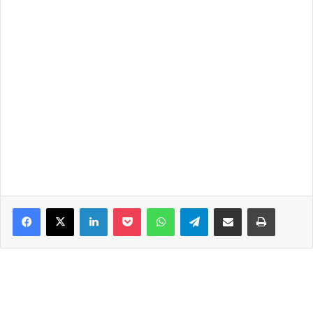
Facebook
X
LinkedIn
Pocket
WhatsApp
Telegram
Share via Email
Print