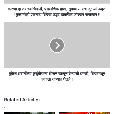
नव्हता
!
कटप्पा हा तर स्वाभिमानी, प्रामाणिक होता, तुमच्यासारखा दुटप्पी नव्हता
मुख्यमंत्री
! मुख्यमंत्री एकनाथ शिंदेंचा उद्धव ठाकरेंवर जोरदार पलटवार !!
एकनाथ
शिंदेंचा
मुकेश
उद्धव
अंबानींच्या
ठाकरेंवर
कुटुंबीयांना
जोरदार
बॉम्बने
पलटवार
उडवून
!!
देण्याची
धमकी,
बिहारमधून
एकाला
ताब्यात
मुकेश अंबानींच्या कुटुंबीयांना बॉम्बने उडवून देण्याची धमकी, बिहारमधून
घेतले
एकाला ताब्यात घेतले !
!
Related Articles