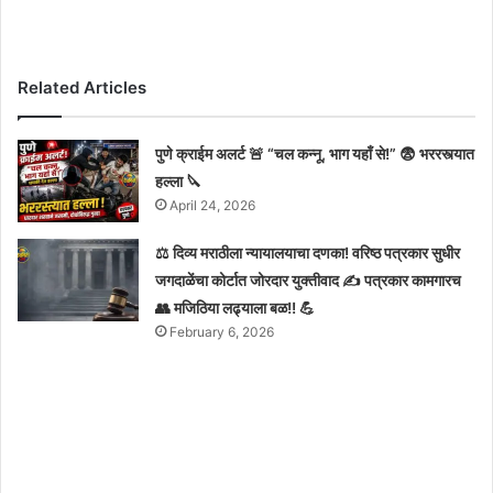
Related Articles
पुणे क्राईम अलर्ट 🚨 “चल कन्नू, भाग यहाँ से!” 😨 भररस्त्यात
हल्ला 🔪
April 24, 2026
⚖️ दिव्य मराठीला न्यायालयाचा दणका! वरिष्ठ पत्रकार सुधीर
जगदाळेंचा कोर्टात जोरदार युक्तीवाद ✍️ पत्रकार कामगारच
👥 मजिठिया लढ्याला बळ!! 💪
February 6, 2026