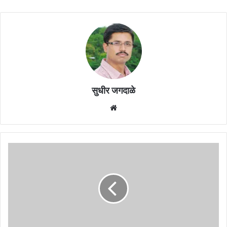
सुधीर जगदाळे
Website
कटप्पा
हा
तर
स्वाभिमानी,
प्रामाणिक
होता,
तुमच्यासारखा
दुटप्पी