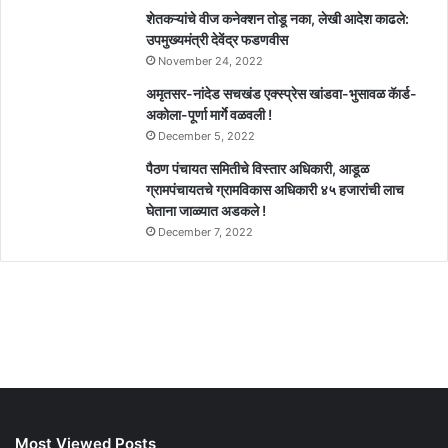
शेतकऱ्यांचे वीज कनेक्शन तोडू नका, लेखी आदेश काढले:
उपमुख्यमंत्री देवेंद्र फडणवीस
November 24, 2022
अमृतसर-नांदेड सचखंड एक्स्प्रेस खांडवा-भुसावळ कॅार्ड-
अकोला-पूर्णा मार्गे वळवली !
December 5, 2022
पैठण पंचायत समितीचे विस्तार अधिकारी, आडूळ
ग्रामपंचायतचे ग्रामविकास अधिकारी ४५ हजारांची लाच
घेताना जाळ्यात अडकले !
December 7, 2022
Most Viewed Posts