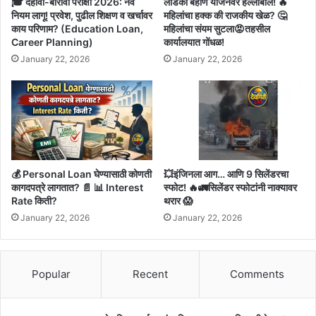
🎓 दहावी-बारावी परीक्षा 2026: नवे
लाडकी बहीण योजनेवर हल्लाबोल! 🔥
नियम लागू! प्रवेश, पुढील शिक्षण व खर्चावर
महिलांचा हक्क की राजकीय खेळ? 🤔
काय परिणाम? (Education Loan,
महिलांचा संयम सुटला😡तहसील
Career Planning)
कार्यालयात गोंधळ!
January 22, 2026
January 22, 2026
💰 Personal Loan घेण्यासाठी कोणती
💥इंजिनला आग… आणि 9 सिलेंडरचा
कागदपत्रे लागतात? 📄 📊 Interest
स्फोट! 🔥🚛सिलेंडर स्फोटांनी नाक्यावर
Rate किती?
थरार 😱
January 22, 2026
January 22, 2026
Popular
Recent
Comments