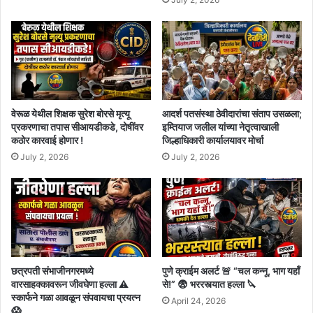
वेरूळ येथील शिक्षक सुरेश बोरसे मृत्यू
आदर्श पतसंस्था ठेवीदारांचा संताप उसळला;
प्रकरणाचा तपास सीआयडीकडे, दोषींवर
इम्तियाज जलील यांच्या नेतृत्वाखाली
कठोर कारवाई होणार !
जिल्हाधिकारी कार्यालयावर मोर्चा
July 2, 2026
July 2, 2026
छत्रपती संभाजीनगरमध्ये
पुणे क्राईम अलर्ट 🚨 “चल कन्नू, भाग यहाँ
वारसाहक्कावरून जीवघेणा हल्ला ⚠️
से!” 😨 भररस्त्यात हल्ला 🔪
स्कार्फने गळा आवळून संपवायचा प्रयत्न
April 24, 2026
😱