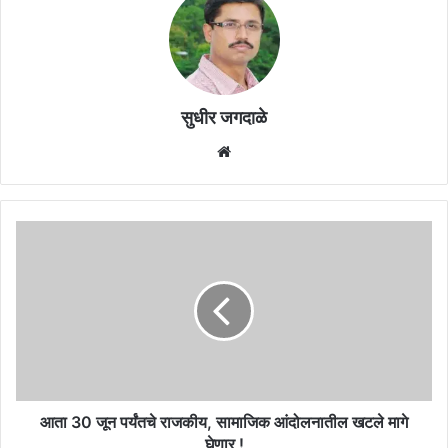
सुधीर जगदाळे
Website
आता
30
जून
पर्यंतचे
राजकीय,
सामाजिक
आंदोलनातील
खटले
मागे
घेणार
आता 30 जून पर्यंतचे राजकीय, सामाजिक आंदोलनातील खटले मागे
!
घेणार !