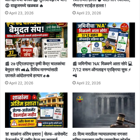
😡 वाळूजमध्ये खळबळ 🔥
गँगस्टर स्टाईल हल्ला !
April 23, 2026
April 23, 2026
📰 २७ एप्रिलपासून कृषी केंद्र चालकांचा
📰 जमिनीचा ‘NA’ मिळवणे आता सोपे 💻
बेमुदत संप 🚜⚠️ विविध मागण्यांसाठी
7/12 वरून ऑनलाइन प्रक्रिया सुरू ⚡
उपसले आंदोलनाचे हत्यार ✊🔥
📲
April 22, 2026
April 22, 2026
🚨 शाळांना अंतिम इशारा | सेल्फ-असेसमेंट
⚖️ दिव्य मराठीला न्यायालयाचा दणका!
डेडलाईन ⏳ उशीर केला तर कारवाई
वरिष्ठ पत्रकार सुधीर जगदाळेंचा कोर्टात