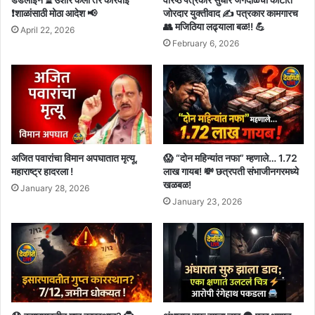
❗शाळांसाठी मोठा आदेश 📢
जोरदार युक्तीवाद ✍️ पत्रकार कामगारच
👥 मजिठिया लढ्याला बळ!! 💪
April 22, 2026
February 6, 2026
अजित पवारांचा विमान अपघातात मृत्यू,
😱 “दोन महिन्यांत नफा” म्हणाले… 1.72
महाराष्ट्र हादरला !
लाख गायब! 💸 छत्रपती संभाजीनगरमध्ये
खळबळ!
January 28, 2026
January 23, 2026