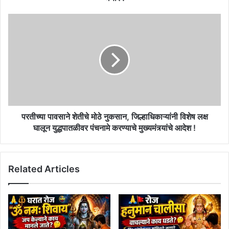
परतीच्या
पावसाने
शेतीचे
मोठे
नुकसान,
जिल्हाधिकाऱ्यांनी
विशेष
लक्ष
घालून
युद्धपातळीवर
परतीच्या पावसाने शेतीचे मोठे नुकसान, जिल्हाधिकाऱ्यांनी विशेष लक्ष
पंचनामे
घालून युद्धपातळीवर पंचनामे करण्याचे मुख्यमंत्र्यांचे आदेश !
करण्याचे
मुख्यमंत्र्यांचे
आदेश
Related Articles
!