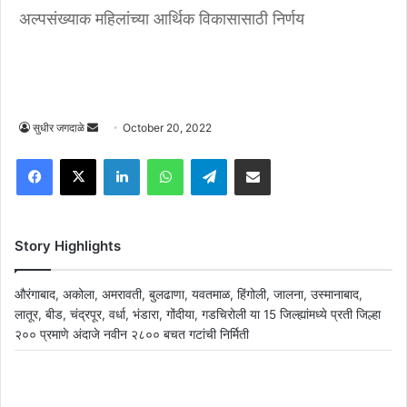
अल्पसंख्याक महिलांच्या आर्थिक विकासासाठी निर्णय
Send
सुधीर जगदाळे
October 20, 2022
an
Facebook
X
LinkedIn
WhatsApp
Telegram
Share via Email
email
Story Highlights
औरंगाबाद, अकोला, अमरावती, बुलढाणा, यवतमाळ, हिंगोली, जालना, उस्मानाबाद,
लातूर, बीड, चंद्रपूर, वर्धा, भंडारा, गोंदीया, गडचिरोली या 15 जिल्ह्यांमध्ये प्रती जिल्हा
२०० प्रमाणे अंदाजे नवीन २८०० बचत गटांची निर्मिती