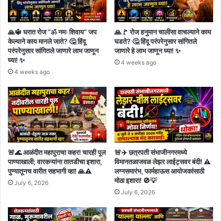
🙏🔱 घरात रोज “ॐ नमः शिवाय” जप
🙏🚩 रोज हनुमान चालीसा वाचल्याने काय
केल्याने काय मानले जाते? 🤔 हिंदू
घडते? 🤔 हिंदू परंपरेनुसार सांगितले
परंपरेनुसार सांगितले जाणारे लाभ जाणून
जाणारे हे लाभ जाणून घ्या! ✨
घ्या! ✨
4 weeks ago
4 weeks ago
🚨🌊 आळंदीत महापुराचा कहर! चारही पूल
🚨✈️ छत्रपती संभाजीनगरमध्ये
पाण्याखाली; वारकऱ्यांना तातडीचा इशारा,
विमानतळाजवळ लेझर लाईट्सवर बंदी! ⚠️
पुण्यातूनच वारीत सहभागी व्हा! 🙏⚠️
लग्नसमारंभ, फार्महाऊस आयोजकांसाठी
मोठा इशारा! 🚫💡
July 6, 2026
July 6, 2026