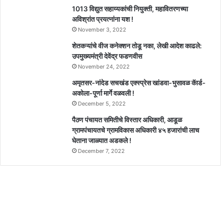
1013 विद्युत सहाय्यकांची नियुक्ती, महावितरणच्या
अविश्रांत प्रयत्नांना यश !
November 3, 2022
शेतकऱ्यांचे वीज कनेक्शन तोडू नका, लेखी आदेश काढले:
उपमुख्यमंत्री देवेंद्र फडणवीस
November 24, 2022
अमृतसर-नांदेड सचखंड एक्स्प्रेस खांडवा-भुसावळ कॅार्ड-
अकोला-पूर्णा मार्गे वळवली !
December 5, 2022
पैठण पंचायत समितीचे विस्तार अधिकारी, आडूळ
ग्रामपंचायतचे ग्रामविकास अधिकारी ४५ हजारांची लाच
घेताना जाळ्यात अडकले !
December 7, 2022