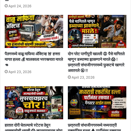
April 24, 2026
पैठणमध्ये वाळू माफिया अ‍ॅक्टिव्ह 🚨 हफ्ता
दोन प्लेट पाणीपुरी खाल्ली 😡 पैसे मागितले
मागत हल्ला 💰 चालकाला भररस्त्यात मारले
म्हणून डब्याच्या झाकणाने मारले 😱 !
👊
छत्रपती संभाजीनगरमध्ये फुकटचे खाणारे
अवतरले 🤬 !!
April 23, 2026
April 23, 2026
हातात दोरी घेतल्याचे स्टेटस ठेवून
छत्रपती संभाजीनगरमध्ये मध्यरात्री
आत्महत्येची धमकी 😱 सुपरवायझरच चोर!
रक्तरंजित हल्ला 🩸 पार्टीनंतर रक्तपात,