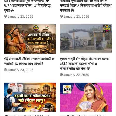
😱 इसारपावतीत गुप्त कारस्थान? 🕵️
अंधारात सुरू झाला डाव 🌑 एका क्षणात
७/१२ उताऱ्यावर डोळा! 📑 तिघांविरुद्ध
उलटलं चित्र ⚡ सिल्लोडचा आरोपी रंगेहाथ
गुन्हा 🚓
पकडला 🚔
January 23, 2026
January 23, 2026
🤔 अंगणवाडी सेविका सरकारी कर्मचारी का
एकाच रात्री दोन मोठ्या कंपन्यांवर डल्ला!
नाहीत? ⚖️ कायदा काय सांगतो?
💰12 लाखांची धाडसी चोरी 🔥
सीसीटीव्हीत चोर कैद 🎥
January 23, 2026
January 22, 2026