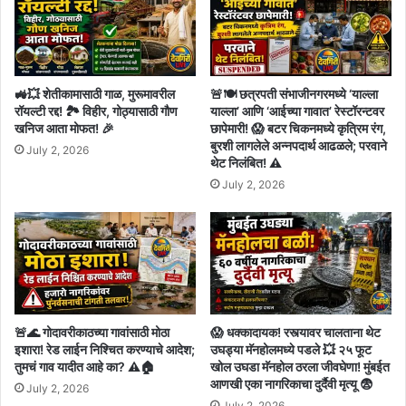
🚜💥 शेतीकामासाठी गाळ, मुरूमावरील
🚨🍽️ छत्रपती संभाजीनगरमध्ये ‘याल्ला
रॉयल्टी रद्द! 🏞️ विहीर, गोठ्यासाठी गौण
याल्ला’ आणि ‘आईच्या गावात’ रेस्टॉरन्टवर
खनिज आता मोफत! 🎉
छापेमारी! 😱 बटर चिकनमध्ये कृत्रिम रंग,
बुरशी लागलेले अन्नपदार्थ आढळले; परवाने
July 2, 2026
थेट निलंबित! ⚠️
July 2, 2026
🚨🌊 गोदावरीकाठच्या गावांसाठी मोठा
😱 धक्कादायक! रस्त्यावर चालताना थेट
इशारा! रेड लाईन निश्चित करण्याचे आदेश;
उघड्या मॅनहोलमध्ये पडले 💥 २५ फूट
तुमचं गाव यादीत आहे का? ⚠️🏠
खोल उघडा मॅनहोल ठरला जीवघेणा! मुंबईत
आणखी एका नागरिकाचा दुर्दैवी मृत्यू 😨
July 2, 2026
July 2, 2026