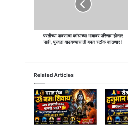
परिणाम
होणार
नाही,
पुरवठा
वाढवण्यासाठी
बफर
परतीच्या पावसाचा कांद्याच्या भावावर परिणाम होणार
स्टॉक
नाही, पुरवठा वाढवण्यासाठी बफर स्टॉक काढणार !
काढणार
!
Related Articles