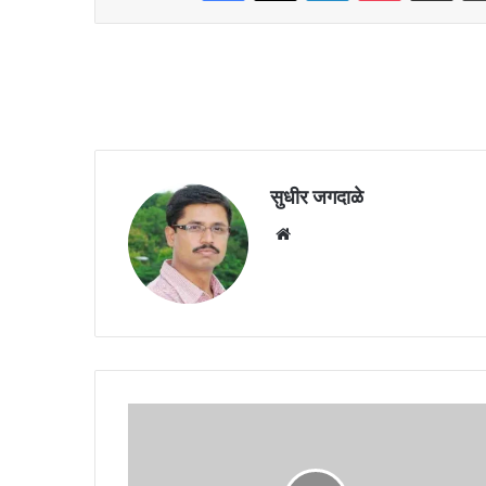
सुधीर जगदाळे
Website
परतीच्या
पावसाचा
कांद्याच्या
भावावर