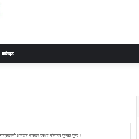
बॉलिवूड
केल्याप्रकरणी आमदार भास्कर जाधव यांच्यावर पुण्यात गुन्हा !