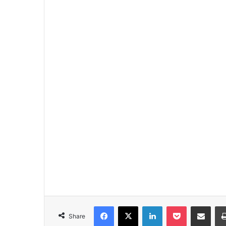
Facebook
X
LinkedIn
Pocket
Share via Emai
Share