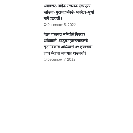
अमृतसर-नांदेड सचखंड एक्स्प्रेस
खांडवा-भुसावळ कॅार्ड-अकोला-पूर्णा
मार्गे वळवली !
December 5, 2022
पैठण पंचायत समितीचे विस्तार
अधिकारी, आडूळ ग्रामपंचायतचे
ग्रामविकास अधिकारी ४५ हजारांची
लाच घेताना जाळ्यात अडकले !
December 7, 2022