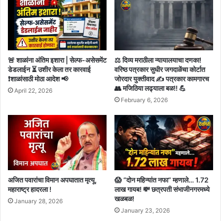
🚨 शाळांना अंतिम इशारा | सेल्फ-असेसमेंट
⚖️ दिव्य मराठीला न्यायालयाचा दणका!
डेडलाईन ⏳ उशीर केला तर कारवाई
वरिष्ठ पत्रकार सुधीर जगदाळेंचा कोर्टात
❗शाळांसाठी मोठा आदेश 📢
जोरदार युक्तीवाद ✍️ पत्रकार कामगारच
👥 मजिठिया लढ्याला बळ!! 💪
April 22, 2026
February 6, 2026
अजित पवारांचा विमान अपघातात मृत्यू,
😱 “दोन महिन्यांत नफा” म्हणाले… 1.72
महाराष्ट्र हादरला !
लाख गायब! 💸 छत्रपती संभाजीनगरमध्ये
खळबळ!
January 28, 2026
January 23, 2026