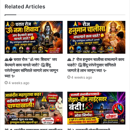
हत्या
Related Articles
प्रकरणातील
तपासाला
वेग
!!
🙏🔱 घरात रोज “ॐ नमः शिवाय” जप
🙏🚩 रोज हनुमान चालीसा वाचल्याने काय
केल्याने काय मानले जाते? 🤔 हिंदू
घडते? 🤔 हिंदू परंपरेनुसार सांगितले
परंपरेनुसार सांगितले जाणारे लाभ जाणून
जाणारे हे लाभ जाणून घ्या! ✨
घ्या! ✨
4 weeks ago
4 weeks ago