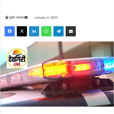
Send
सुधीर जगदाळे
January 4, 2025
an
Facebook
X
LinkedIn
WhatsApp
Telegram
Share via Email
email