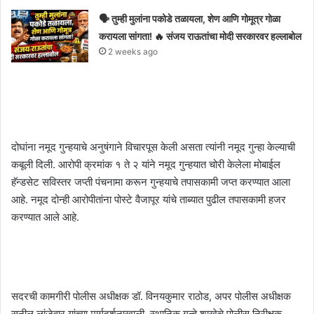
🗣️ तुम्ही मुलांना पकोडे तळायला, शेण आणि गोमूत्र गोळा
करायला सांगता! 🔥 संजय राऊतांचा मोदी सरकारवर हल्लाबोल
2 weeks ago
दोघांना नमूद गुन्हयाचे अनुषंगाने विचारपूस केली असता त्यांनी नमूद गुन्हा केल्याची
कबूली दिली. आरोपी क्रमांक १ ते २ यांने नमूद गुन्हयात चोरी केलेला मोबाईल
हॅन्डसेट सविस्तर जप्ती पंचनामा करून गुन्हयाचे तपासकामी जप्त करण्यात आला
आहे. नमूद दोन्ही आरोपीतांना पोस्टे वैजापूर यांचे ताब्यात पुढील तपासकामी हजर
करण्यात आले आहे.
सदरची कामगीरी पोलीस अधीक्षक डॉ. विनयकुमार राठोड, अपर पोलीस अधीक्षक
सुनील लांजेवार यांच्या मार्गदर्शनाखाली, स्थानिक गुन्हे शाखेचे पोलीस निरीक्षक