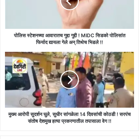
गुद्दी
!
MIDC
सिडको
पोलिसांत
फिर्याद
पोलिस स्टेशनच्या आवारातच गुद्दा गुद्दी ! MIDC सिडको पोलिसांत
द्यायला
फिर्याद द्यायला गेले अन् तिथेच भिडले !!
गेले
अन्
मुख्य
तिथेच
आरोपी
भिडले
सुदर्शन
!!
घुले,
सुधीर
सांगळेला
14
दिवसांची
कोठडी
!
मुख्य आरोपी सुदर्शन घुले, सुधीर सांगळेला 14 दिवसांची कोठडी ! सरपंच
सरपंच
संतोष देशमुख हत्या प्रकरणातील तपासाला वेग !!
संतोष
देशमुख