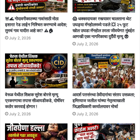
🚨🌊 गोदावरीकाठच्या गावांसाठी मोठा
😱 धक्कादायक! रस्त्यावर चालताना थेट
इशारा! रेड लाईन निश्चित करण्याचे आदेश;
उघड्या मॅनहोलमध्ये पडले 💥 २५ फूट
तुमचं गाव यादीत आहे का? ⚠️🏠
खोल उघडा मॅनहोल ठरला जीवघेणा! मुंबईत
आणखी एका नागरिकाचा दुर्दैवी मृत्यू 😨
July 2, 2026
July 2, 2026
वेरूळ येथील शिक्षक सुरेश बोरसे मृत्यू
आदर्श पतसंस्था ठेवीदारांचा संताप उसळला;
प्रकरणाचा तपास सीआयडीकडे, दोषींवर
इम्तियाज जलील यांच्या नेतृत्वाखाली
कठोर कारवाई होणार !
जिल्हाधिकारी कार्यालयावर मोर्चा
July 2, 2026
July 2, 2026