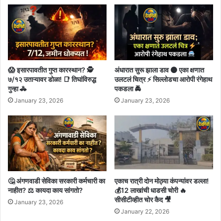
😱 इसारपावतीत गुप्त कारस्थान? 🕵️
अंधारात सुरू झाला डाव 🌑 एका क्षणात
७/१२ उताऱ्यावर डोळा! 📑 तिघांविरुद्ध
उलटलं चित्र ⚡ सिल्लोडचा आरोपी रंगेहाथ
गुन्हा 🚓
पकडला 🚔
January 23, 2026
January 23, 2026
🤔 अंगणवाडी सेविका सरकारी कर्मचारी का
एकाच रात्री दोन मोठ्या कंपन्यांवर डल्ला!
नाहीत? ⚖️ कायदा काय सांगतो?
💰12 लाखांची धाडसी चोरी 🔥
सीसीटीव्हीत चोर कैद 🎥
January 23, 2026
January 22, 2026