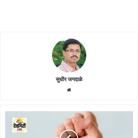
सुधीर जगदाळे
Website
पोलिस
स्टेशनच्या
आवारातच
गुद्दा