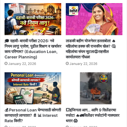
🎓 दहावी-बारावी परीक्षा 2026: नवे
लाडकी बहीण योजनेवर हल्लाबोल! 🔥
नियम लागू! प्रवेश, पुढील शिक्षण व खर्चावर
महिलांचा हक्क की राजकीय खेळ? 🤔
काय परिणाम? (Education Loan,
महिलांचा संयम सुटला😡तहसील
Career Planning)
कार्यालयात गोंधळ!
January 22, 2026
January 22, 2026
💰 Personal Loan घेण्यासाठी कोणती
💥इंजिनला आग… आणि 9 सिलेंडरचा
कागदपत्रे लागतात? 📄 📊 Interest
स्फोट! 🔥🚛सिलेंडर स्फोटांनी नाक्यावर
Rate किती?
थरार 😱