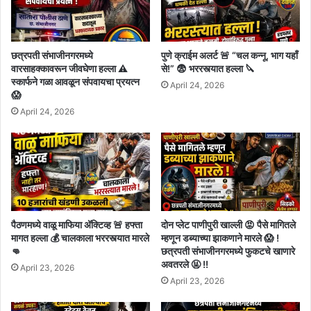
छत्रपती संभाजीनगरमध्ये
पुणे क्राईम अलर्ट 🚨 “चल कन्नू, भाग यहाँ
वारसाहक्कावरून जीवघेणा हल्ला ⚠️
से!” 😨 भररस्त्यात हल्ला 🔪
स्कार्फने गळा आवळून संपवायचा प्रयत्न
April 24, 2026
😱
April 24, 2026
पैठणमध्ये वाळू माफिया अ‍ॅक्टिव्ह 🚨 हफ्ता
दोन प्लेट पाणीपुरी खाल्ली 😡 पैसे मागितले
मागत हल्ला 💰 चालकाला भररस्त्यात मारले
म्हणून डब्याच्या झाकणाने मारले 😱 !
👊
छत्रपती संभाजीनगरमध्ये फुकटचे खाणारे
अवतरले 🤬 !!
April 23, 2026
April 23, 2026