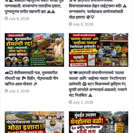
🚨🌊 आळंदीत महापुराचा कहर! चारही पूल
🚨✈️ छत्रपती संभाजीनगरमध्ये
पाण्याखाली; वारकऱ्यांना तातडीचा इशारा,
विमानतळाजवळ लेझर लाईट्सवर बंदी! ⚠️
पुण्यातूनच वारीत सहभागी व्हा! 🙏⚠️
लग्नसमारंभ, फार्महाऊस आयोजकांसाठी
मोठा इशारा! 🚫💡
July 6, 2026
July 6, 2026
🚜💥 शेतीकामासाठी गाळ, मुरूमावरील
🚨🍽️ छत्रपती संभाजीनगरमध्ये ‘याल्ला
रॉयल्टी रद्द! 🏞️ विहीर, गोठ्यासाठी गौण
याल्ला’ आणि ‘आईच्या गावात’ रेस्टॉरन्टवर
खनिज आता मोफत! 🎉
छापेमारी! 😱 बटर चिकनमध्ये कृत्रिम रंग,
बुरशी लागलेले अन्नपदार्थ आढळले; परवाने
July 2, 2026
थेट निलंबित! ⚠️
July 2, 2026