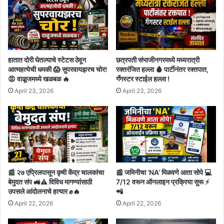
हातात दोरी घेतल्याचे स्टेटस ठेवून
छत्रपती संभाजीनगरमध्ये मध्यरात्री
आत्महत्येची धमकी 😱 सुपरवायझरच चोर!
रक्तरंजित हल्ला 🩸 पार्टीनंतर रक्तपात,
😡 वाळूजमध्ये खळबळ 🔥
गँगस्टर स्टाईल हल्ला !
April 23, 2026
April 23, 2026
📰 २७ एप्रिलपासून कृषी केंद्र चालकांचा
📰 जमिनीचा ‘NA’ मिळवणे आता सोपे 💻
बेमुदत संप 🚜⚠️ विविध मागण्यांसाठी
7/12 वरून ऑनलाइन प्रक्रिया सुरू ⚡
उपसले आंदोलनाचे हत्यार ✊🔥
📲
April 22, 2026
April 22, 2026