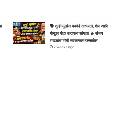
या
🗣️ तुम्ही मुलांना पकोडे तळायला, शेण आणि
गोमूत्र गोळा करायला सांगता! 🔥 संजय
राऊतांचा मोदी सरकारवर हल्लाबोल
2 weeks ago