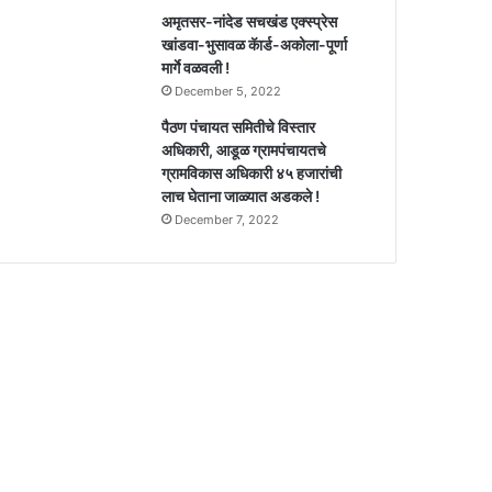
अमृतसर-नांदेड सचखंड एक्स्प्रेस
खांडवा-भुसावळ कॅार्ड-अकोला-पूर्णा
मार्गे वळवली !
December 5, 2022
पैठण पंचायत समितीचे विस्तार
अधिकारी, आडूळ ग्रामपंचायतचे
ग्रामविकास अधिकारी ४५ हजारांची
लाच घेताना जाळ्यात अडकले !
December 7, 2022