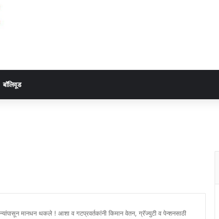
बॉलिवूड
न्यांपासून मानधन थकले ! आशा व गटप्रवर्तकांनी किमान वेतन, ग्रॅज्युटी व पेन्शनसाठी