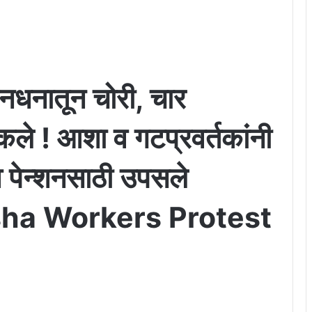
ानधनातून चोरी, चार
कले ! आशा व गटप्रवर्तकांनी
 व पेन्शनसाठी उपसले
| Asha Workers Protest