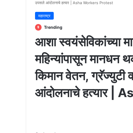
उपसले आंदोलनाचे हत्यार | Asha Workers Protest
महाराष्ट्र
Trending
आशा स्वयंसेविकांच्या म
महिन्यांपासून मानधन थ
किमान वेतन, ग्रॅज्युटी
आंदोलनाचे हत्यार 