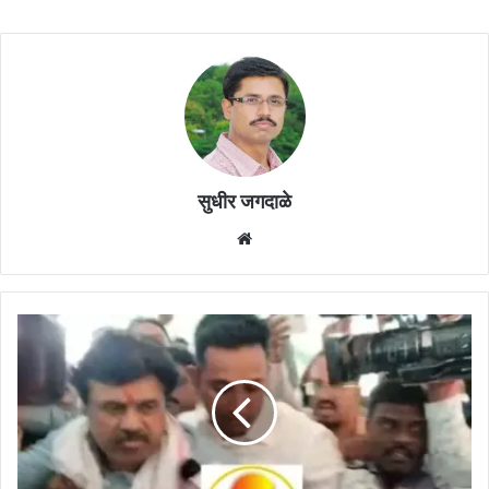
सुधीर जगदाळे
Website
वाल्मिक
कराड
पुण्यात
सीआयडीला
शरण
!
सीआयडीच्या
9