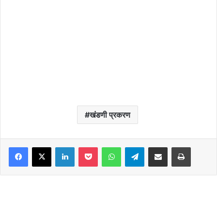
खंडणी प्रकरण
Facebook
X
LinkedIn
Pocket
WhatsApp
Telegram
Share via Email
Print