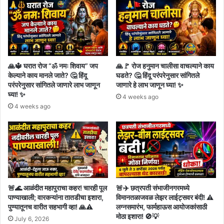
🙏🔱 घरात रोज “ॐ नमः शिवाय” जप
🙏🚩 रोज हनुमान चालीसा वाचल्याने काय
केल्याने काय मानले जाते? 🤔 हिंदू
घडते? 🤔 हिंदू परंपरेनुसार सांगितले
परंपरेनुसार सांगितले जाणारे लाभ जाणून
जाणारे हे लाभ जाणून घ्या! ✨
घ्या! ✨
4 weeks ago
4 weeks ago
🚨🌊 आळंदीत महापुराचा कहर! चारही पूल
🚨✈️ छत्रपती संभाजीनगरमध्ये
पाण्याखाली; वारकऱ्यांना तातडीचा इशारा,
विमानतळाजवळ लेझर लाईट्सवर बंदी! ⚠️
पुण्यातूनच वारीत सहभागी व्हा! 🙏⚠️
लग्नसमारंभ, फार्महाऊस आयोजकांसाठी
मोठा इशारा! 🚫💡
July 6, 2026