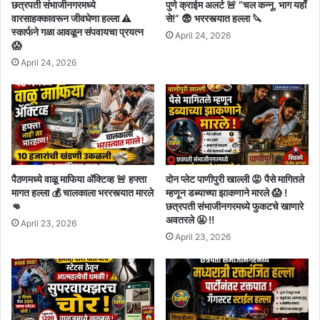
छत्रपती संभाजीनगरमध्ये
पुणे क्राईम अलर्ट 🚨 “चल कन्नू, भाग यहाँ
वारसाहक्कावरून जीवघेणा हल्ला ⚠️
से!” 😨 भररस्त्यात हल्ला 🔪
स्कार्फने गळा आवळून संपवायचा प्रयत्न
April 24, 2026
😱
April 24, 2026
पैठणमध्ये वाळू माफिया अ‍ॅक्टिव्ह 🚨 हफ्ता
दोन प्लेट पाणीपुरी खाल्ली 😡 पैसे मागितले
मागत हल्ला 💰 चालकाला भररस्त्यात मारले
म्हणून डब्याच्या झाकणाने मारले 😱 !
👊
छत्रपती संभाजीनगरमध्ये फुकटचे खाणारे
अवतरले 🤬 !!
April 23, 2026
April 23, 2026