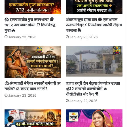
😱 इसारपावतीत गुप्त कारस्थान? 🕵️
अंधारात सुरू झाला डाव 🌑 एका क्षणात
७/१२ उताऱ्यावर डोळा! 📑 तिघांविरुद्ध
उलटलं चित्र ⚡ सिल्लोडचा आरोपी रंगेहाथ
गुन्हा 🚓
पकडला 🚔
January 23, 2026
January 23, 2026
🤔 अंगणवाडी सेविका सरकारी कर्मचारी का
एकाच रात्री दोन मोठ्या कंपन्यांवर डल्ला!
नाहीत? ⚖️ कायदा काय सांगतो?
💰12 लाखांची धाडसी चोरी 🔥
सीसीटीव्हीत चोर कैद 🎥
January 23, 2026
January 22, 2026