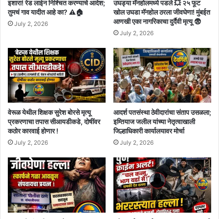
इशारा! रेड लाईन निश्चित करण्याचे आदेश;
उघड्या मॅनहोलमध्ये पडले 💥 २५ फूट
तुमचं गाव यादीत आहे का? ⚠️🏠
खोल उघडा मॅनहोल ठरला जीवघेणा! मुंबईत
आणखी एका नागरिकाचा दुर्दैवी मृत्यू 😨
July 2, 2026
July 2, 2026
वेरूळ येथील शिक्षक सुरेश बोरसे मृत्यू
आदर्श पतसंस्था ठेवीदारांचा संताप उसळला;
प्रकरणाचा तपास सीआयडीकडे, दोषींवर
इम्तियाज जलील यांच्या नेतृत्वाखाली
कठोर कारवाई होणार !
जिल्हाधिकारी कार्यालयावर मोर्चा
July 2, 2026
July 2, 2026