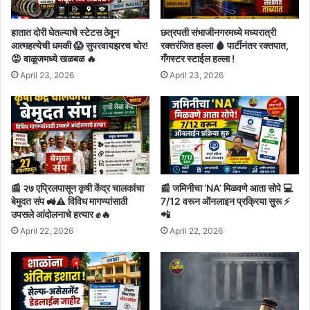
हातात दोरी घेतल्याचे स्टेटस ठेवून
छत्रपती संभाजीनगरमध्ये मध्यरात्री
आत्महत्येची धमकी 😱 सुपरवायझरच चोर!
रक्तरंजित हल्ला 🩸 पार्टीनंतर रक्तपात,
😡 वाळूजमध्ये खळबळ 🔥
गँगस्टर स्टाईल हल्ला !
April 23, 2026
April 23, 2026
📰 २७ एप्रिलपासून कृषी केंद्र चालकांचा
📰 जमिनीचा ‘NA’ मिळवणे आता सोपे 💻
बेमुदत संप 🚜⚠️ विविध मागण्यांसाठी
7/12 वरून ऑनलाइन प्रक्रिया सुरू ⚡
उपसले आंदोलनाचे हत्यार ✊🔥
📲
April 22, 2026
April 22, 2026