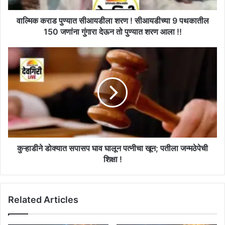
पथकातील
150
वाल्मिक कराड पुण्यात सीआयडीला शरण ! सीआयडीच्या 9 पथकातील
जणांना
150 जणांना गुंगारा देऊन तो पुण्यात शरण आला !!
गुंगारा
देऊन
कुऱ्हाडीने
तो
डोक्यात
पुण्यात
सपासप
शरण
घाव
आला
घालून
!!
पत्नीचा
खून;
पतीला
जन्मठेपेची
शिक्षा
कुऱ्हाडीने डोक्यात सपासप घाव घालून पत्नीचा खून; पतीला जन्मठेपेची
!
शिक्षा !
Related Articles