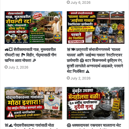
July 6, 2026
🚜💥 शेतीकामासाठी गाळ, मुरूमावरील
🚨🍽️ छत्रपती संभाजीनगरमध्ये ‘याल्ला
रॉयल्टी रद्द! 🏞️ विहीर, गोठ्यासाठी गौण
याल्ला’ आणि ‘आईच्या गावात’ रेस्टॉरन्टवर
खनिज आता मोफत! 🎉
छापेमारी! 😱 बटर चिकनमध्ये कृत्रिम रंग,
बुरशी लागलेले अन्नपदार्थ आढळले; परवाने
July 2, 2026
थेट निलंबित! ⚠️
July 2, 2026
🚨🌊 गोदावरीकाठच्या गावांसाठी मोठा
😱 धक्कादायक! रस्त्यावर चालताना थेट