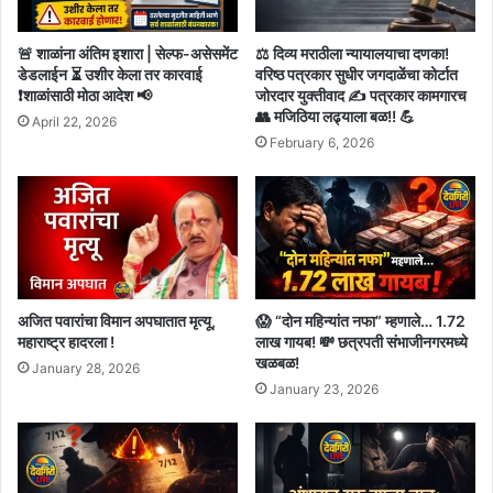
🚨 शाळांना अंतिम इशारा | सेल्फ-असेसमेंट
⚖️ दिव्य मराठीला न्यायालयाचा दणका!
डेडलाईन ⏳ उशीर केला तर कारवाई
वरिष्ठ पत्रकार सुधीर जगदाळेंचा कोर्टात
❗शाळांसाठी मोठा आदेश 📢
जोरदार युक्तीवाद ✍️ पत्रकार कामगारच
👥 मजिठिया लढ्याला बळ!! 💪
April 22, 2026
February 6, 2026
अजित पवारांचा विमान अपघातात मृत्यू,
😱 “दोन महिन्यांत नफा” म्हणाले… 1.72
महाराष्ट्र हादरला !
लाख गायब! 💸 छत्रपती संभाजीनगरमध्ये
खळबळ!
January 28, 2026
January 23, 2026