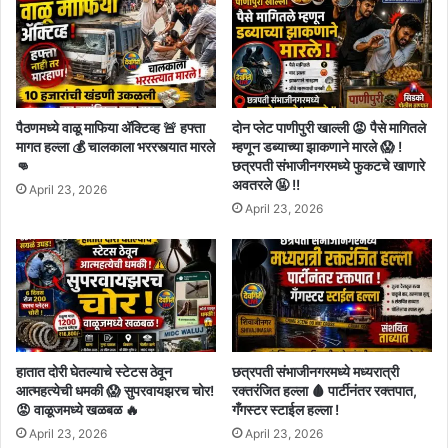
पैठणमध्ये वाळू माफिया अ‍ॅक्टिव्ह 🚨 हफ्ता
दोन प्लेट पाणीपुरी खाल्ली 😡 पैसे मागितले
मागत हल्ला 💰 चालकाला भररस्त्यात मारले
म्हणून डब्याच्या झाकणाने मारले 😱 !
👊
छत्रपती संभाजीनगरमध्ये फुकटचे खाणारे
अवतरले 🤬 !!
April 23, 2026
April 23, 2026
हातात दोरी घेतल्याचे स्टेटस ठेवून
छत्रपती संभाजीनगरमध्ये मध्यरात्री
आत्महत्येची धमकी 😱 सुपरवायझरच चोर!
रक्तरंजित हल्ला 🩸 पार्टीनंतर रक्तपात,
😡 वाळूजमध्ये खळबळ 🔥
गँगस्टर स्टाईल हल्ला !
April 23, 2026
April 23, 2026