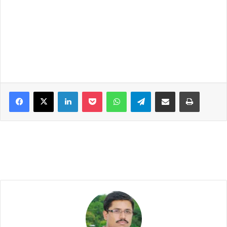
Facebook
X
LinkedIn
Pocket
WhatsApp
Telegram
Share via Email
Print