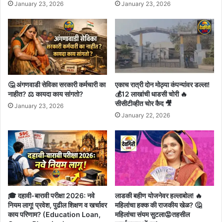
January 23, 2026
January 23, 2026
🤔 अंगणवाडी सेविका सरकारी कर्मचारी का
एकाच रात्री दोन मोठ्या कंपन्यांवर डल्ला!
नाहीत? ⚖️ कायदा काय सांगतो?
💰12 लाखांची धाडसी चोरी 🔥
सीसीटीव्हीत चोर कैद 🎥
January 23, 2026
January 22, 2026
🎓 दहावी-बारावी परीक्षा 2026: नवे
लाडकी बहीण योजनेवर हल्लाबोल! 🔥
नियम लागू! प्रवेश, पुढील शिक्षण व खर्चावर
महिलांचा हक्क की राजकीय खेळ? 🤔
काय परिणाम? (Education Loan,
महिलांचा संयम सुटला😡तहसील