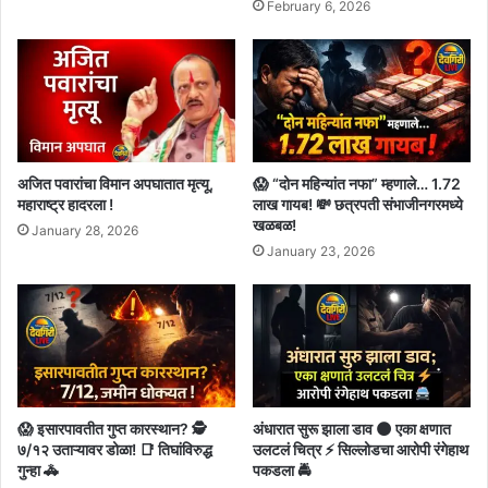
February 6, 2026
अजित पवारांचा विमान अपघातात मृत्यू,
😱 “दोन महिन्यांत नफा” म्हणाले… 1.72
महाराष्ट्र हादरला !
लाख गायब! 💸 छत्रपती संभाजीनगरमध्ये
खळबळ!
January 28, 2026
January 23, 2026
😱 इसारपावतीत गुप्त कारस्थान? 🕵️
अंधारात सुरू झाला डाव 🌑 एका क्षणात
७/१२ उताऱ्यावर डोळा! 📑 तिघांविरुद्ध
उलटलं चित्र ⚡ सिल्लोडचा आरोपी रंगेहाथ
गुन्हा 🚓
पकडला 🚔