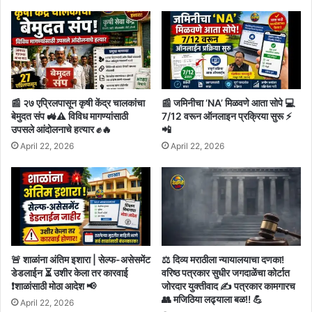
📰 २७ एप्रिलपासून कृषी केंद्र चालकांचा
📰 जमिनीचा ‘NA’ मिळवणे आता सोपे 💻
बेमुदत संप 🚜⚠️ विविध मागण्यांसाठी
7/12 वरून ऑनलाइन प्रक्रिया सुरू ⚡
उपसले आंदोलनाचे हत्यार ✊🔥
📲
April 22, 2026
April 22, 2026
🚨 शाळांना अंतिम इशारा | सेल्फ-असेसमेंट
⚖️ दिव्य मराठीला न्यायालयाचा दणका!
डेडलाईन ⏳ उशीर केला तर कारवाई
वरिष्ठ पत्रकार सुधीर जगदाळेंचा कोर्टात
❗शाळांसाठी मोठा आदेश 📢
जोरदार युक्तीवाद ✍️ पत्रकार कामगारच
👥 मजिठिया लढ्याला बळ!! 💪
April 22, 2026