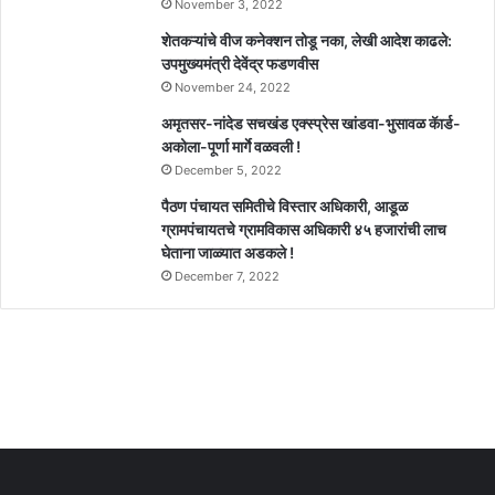
November 3, 2022
शेतकऱ्यांचे वीज कनेक्शन तोडू नका, लेखी आदेश काढले:
उपमुख्यमंत्री देवेंद्र फडणवीस
November 24, 2022
अमृतसर-नांदेड सचखंड एक्स्प्रेस खांडवा-भुसावळ कॅार्ड-
अकोला-पूर्णा मार्गे वळवली !
December 5, 2022
पैठण पंचायत समितीचे विस्तार अधिकारी, आडूळ
ग्रामपंचायतचे ग्रामविकास अधिकारी ४५ हजारांची लाच
घेताना जाळ्यात अडकले !
December 7, 2022