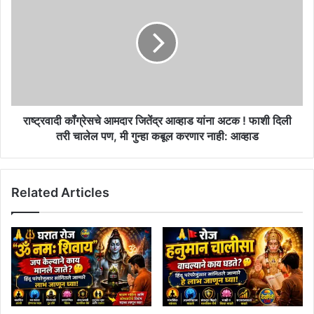
कॉंग्रेसचे
भारतीय
आमदार
तंत्रज्ञांना
जितेंद्र
काढून
आव्हाड
टाकले
यांना
!!
अटक
!
फाशी
दिली
राष्ट्रवादी कॉंग्रेसचे आमदार जितेंद्र आव्हाड यांना अटक ! फाशी दिली
तरी
तरी चालेल पण, मी गुन्हा कबूल करणार नाही: आव्हाड
चालेल
पण,
मी
Related Articles
गुन्हा
कबूल
करणार
नाही:
आव्हाड