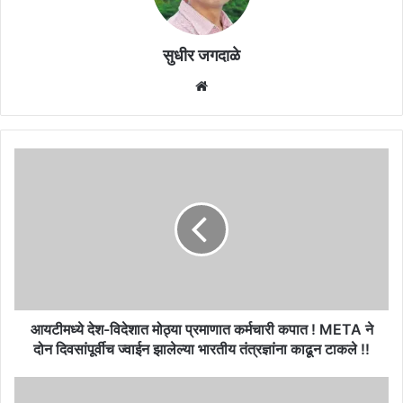
सुधीर जगदाळे
Website
आयटीमध्ये
देश-
विदेशात
मोठ्या
प्रमाणात
कर्मचारी
कपात
!
META
ने
आयटीमध्ये देश-विदेशात मोठ्या प्रमाणात कर्मचारी कपात ! META ने
दोन
दोन दिवसांपूर्वीच ज्वाईन झालेल्या भारतीय तंत्रज्ञांना काढून टाकले !!
दिवसांपूर्वीच
ज्वाईन
राष्ट्रवादी
झालेल्या