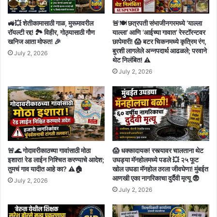
🚜💥 शेतीकामासाठी गाळ, मुरूमावरील
🚨🍽️ छत्रपती संभाजीनगरमध्ये ‘याल्ला
रॉयल्टी रद्द! 🏞️ विहीर, गोठ्यासाठी गौण
याल्ला’ आणि ‘आईच्या गावात’ रेस्टॉरन्टवर
खनिज आता मोफत! 🎉
छापेमारी! 😱 बटर चिकनमध्ये कृत्रिम रंग,
बुरशी लागलेले अन्नपदार्थ आढळले; परवाने
July 2, 2026
थेट निलंबित! ⚠️
July 2, 2026
🚨🌊 गोदावरीकाठच्या गावांसाठी मोठा
😱 धक्कादायक! रस्त्यावर चालताना थेट
इशारा! रेड लाईन निश्चित करण्याचे आदेश;
उघड्या मॅनहोलमध्ये पडले 💥 २५ फूट
तुमचं गाव यादीत आहे का? ⚠️🏠
खोल उघडा मॅनहोल ठरला जीवघेणा! मुंबईत
आणखी एका नागरिकाचा दुर्दैवी मृत्यू 😨
July 2, 2026
July 2, 2026