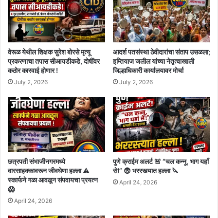
वेरूळ येथील शिक्षक सुरेश बोरसे मृत्यू
आदर्श पतसंस्था ठेवीदारांचा संताप उसळला;
प्रकरणाचा तपास सीआयडीकडे, दोषींवर
इम्तियाज जलील यांच्या नेतृत्वाखाली
कठोर कारवाई होणार !
जिल्हाधिकारी कार्यालयावर मोर्चा
July 2, 2026
July 2, 2026
छत्रपती संभाजीनगरमध्ये
पुणे क्राईम अलर्ट 🚨 “चल कन्नू, भाग यहाँ
वारसाहक्कावरून जीवघेणा हल्ला ⚠️
से!” 😨 भररस्त्यात हल्ला 🔪
स्कार्फने गळा आवळून संपवायचा प्रयत्न
April 24, 2026
😱
April 24, 2026