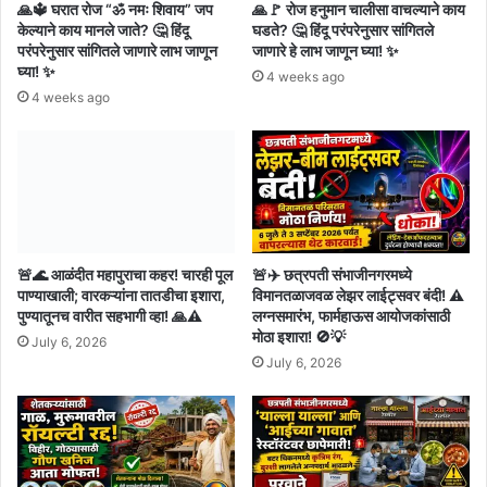
🙏🔱 घरात रोज “ॐ नमः शिवाय” जप
🙏🚩 रोज हनुमान चालीसा वाचल्याने काय
केल्याने काय मानले जाते? 🤔 हिंदू
घडते? 🤔 हिंदू परंपरेनुसार सांगितले
परंपरेनुसार सांगितले जाणारे लाभ जाणून
जाणारे हे लाभ जाणून घ्या! ✨
घ्या! ✨
4 weeks ago
4 weeks ago
🚨🌊 आळंदीत महापुराचा कहर! चारही पूल
🚨✈️ छत्रपती संभाजीनगरमध्ये
पाण्याखाली; वारकऱ्यांना तातडीचा इशारा,
विमानतळाजवळ लेझर लाईट्सवर बंदी! ⚠️
पुण्यातूनच वारीत सहभागी व्हा! 🙏⚠️
लग्नसमारंभ, फार्महाऊस आयोजकांसाठी
मोठा इशारा! 🚫💡
July 6, 2026
July 6, 2026