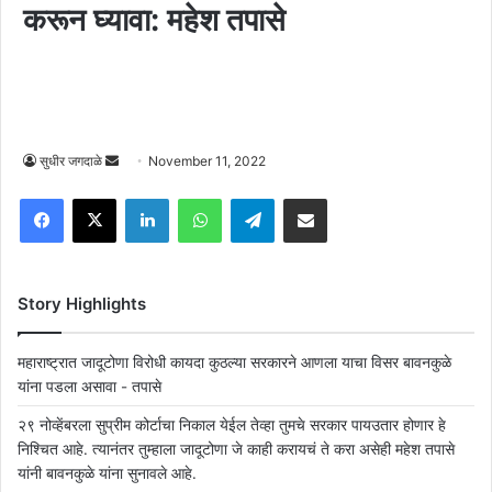
करून घ्यावा: महेश तपासे
Send
सुधीर जगदाळे
November 11, 2022
an
Facebook
X
LinkedIn
WhatsApp
Telegram
Share via Email
email
Story Highlights
महाराष्ट्रात जादूटोणा विरोधी कायदा कुठल्या सरकारने आणला याचा विसर बावनकुळे
यांना पडला असावा - तपासे
२९ नोव्हेंबरला सुप्रीम कोर्टाचा निकाल येईल तेव्हा तुमचे सरकार पायउतार होणार हे
निश्चित आहे. त्यानंतर तुम्हाला जादूटोणा जे काही करायचं ते करा असेही महेश तपासे
यांनी बावनकुळे यांना सुनावले आहे.