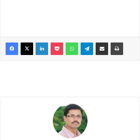
Facebook
X
LinkedIn
Pocket
WhatsApp
Telegram
Share via Email
Print