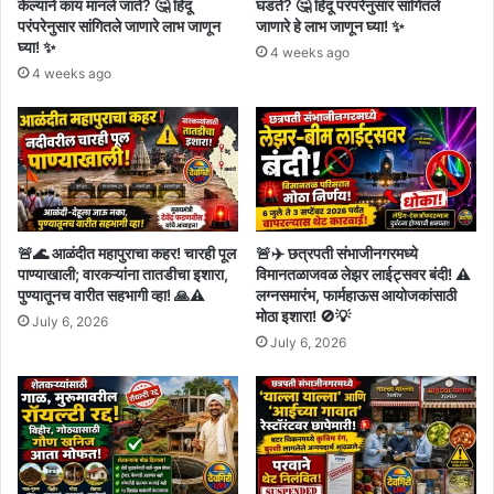
केल्याने काय मानले जाते? 🤔 हिंदू
घडते? 🤔 हिंदू परंपरेनुसार सांगितले
परंपरेनुसार सांगितले जाणारे लाभ जाणून
जाणारे हे लाभ जाणून घ्या! ✨
घ्या! ✨
4 weeks ago
4 weeks ago
🚨🌊 आळंदीत महापुराचा कहर! चारही पूल
🚨✈️ छत्रपती संभाजीनगरमध्ये
पाण्याखाली; वारकऱ्यांना तातडीचा इशारा,
विमानतळाजवळ लेझर लाईट्सवर बंदी! ⚠️
पुण्यातूनच वारीत सहभागी व्हा! 🙏⚠️
लग्नसमारंभ, फार्महाऊस आयोजकांसाठी
मोठा इशारा! 🚫💡
July 6, 2026
July 6, 2026