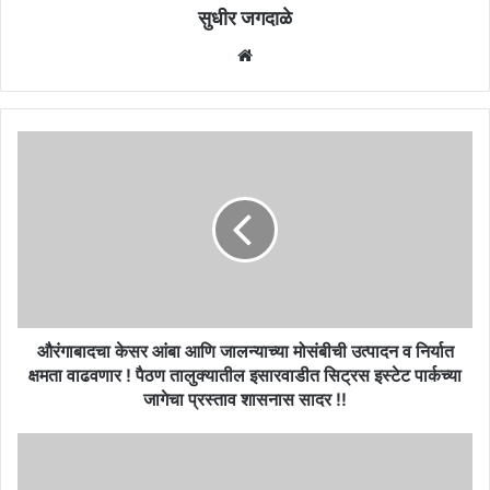
सुधीर जगदाळे
Website
औरंगाबादचा
केसर
आंबा
आणि
जालन्याच्या
मोसंबीची
उत्पादन
व
निर्यात
क्षमता
औरंगाबादचा केसर आंबा आणि जालन्याच्या मोसंबीची उत्पादन व निर्यात
वाढवणार
क्षमता वाढवणार ! पैठण तालुक्यातील इसारवाडीत सिट्रस इस्टेट पार्कच्या
!
जागेचा प्रस्ताव शासनास सादर !!
पैठण
तालुक्यातील
महाविद्यालय
इसारवाडीत
स्तरावरही
सिट्रस
दीक्षांत