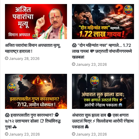
अजित पवारांचा विमान अपघातात मृत्यू,
😱 “दोन महिन्यांत नफा” म्हणाले… 1.72
महाराष्ट्र हादरला !
लाख गायब! 💸 छत्रपती संभाजीनगरमध्ये
खळबळ!
January 28, 2026
January 23, 2026
😱 इसारपावतीत गुप्त कारस्थान? 🕵️
अंधारात सुरू झाला डाव 🌑 एका क्षणात
७/१२ उताऱ्यावर डोळा! 📑 तिघांविरुद्ध
उलटलं चित्र ⚡ सिल्लोडचा आरोपी रंगेहाथ
गुन्हा 🚓
पकडला 🚔
January 23, 2026
January 23, 2026