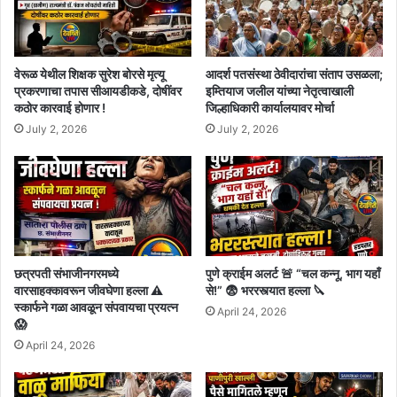
वेरूळ येथील शिक्षक सुरेश बोरसे मृत्यू
आदर्श पतसंस्था ठेवीदारांचा संताप उसळला;
प्रकरणाचा तपास सीआयडीकडे, दोषींवर
इम्तियाज जलील यांच्या नेतृत्वाखाली
कठोर कारवाई होणार !
जिल्हाधिकारी कार्यालयावर मोर्चा
July 2, 2026
July 2, 2026
छत्रपती संभाजीनगरमध्ये
पुणे क्राईम अलर्ट 🚨 “चल कन्नू, भाग यहाँ
वारसाहक्कावरून जीवघेणा हल्ला ⚠️
से!” 😨 भररस्त्यात हल्ला 🔪
स्कार्फने गळा आवळून संपवायचा प्रयत्न
April 24, 2026
😱
April 24, 2026