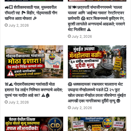
🚜💥 शेतीकामासाठी गाळ, मुरूमावरील
🚨🍽️ छत्रपती संभाजीनगरमध्ये ‘याल्ला
रॉयल्टी रद्द! 🏞️ विहीर, गोठ्यासाठी गौण
याल्ला’ आणि ‘आईच्या गावात’ रेस्टॉरन्टवर
खनिज आता मोफत! 🎉
छापेमारी! 😱 बटर चिकनमध्ये कृत्रिम रंग,
बुरशी लागलेले अन्नपदार्थ आढळले; परवाने
July 2, 2026
थेट निलंबित! ⚠️
July 2, 2026
🚨🌊 गोदावरीकाठच्या गावांसाठी मोठा
😱 धक्कादायक! रस्त्यावर चालताना थेट
इशारा! रेड लाईन निश्चित करण्याचे आदेश;
उघड्या मॅनहोलमध्ये पडले 💥 २५ फूट
तुमचं गाव यादीत आहे का? ⚠️🏠
खोल उघडा मॅनहोल ठरला जीवघेणा! मुंबईत
आणखी एका नागरिकाचा दुर्दैवी मृत्यू 😨
July 2, 2026
July 2, 2026