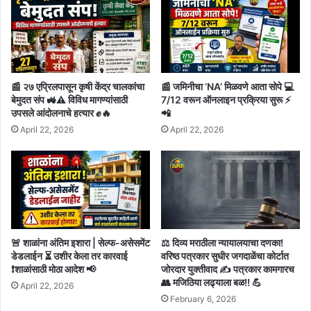
📰 २७ एप्रिलपासून कृषी केंद्र चालकांचा
📰 जमिनीचा ‘NA’ मिळवणे आता सोपे 💻
बेमुदत संप 🚜⚠️ विविध मागण्यांसाठी
7/12 वरून ऑनलाइन प्रक्रिया सुरू ⚡
उपसले आंदोलनाचे हत्यार ✊🔥
📲
April 22, 2026
April 22, 2026
🚨 शाळांना अंतिम इशारा | सेल्फ-असेसमेंट
⚖️ दिव्य मराठीला न्यायालयाचा दणका!
डेडलाईन ⏳ उशीर केला तर कारवाई
वरिष्ठ पत्रकार सुधीर जगदाळेंचा कोर्टात
❗शाळांसाठी मोठा आदेश 📢
जोरदार युक्तीवाद ✍️ पत्रकार कामगारच
👥 मजिठिया लढ्याला बळ!! 💪
April 22, 2026
February 6, 2026