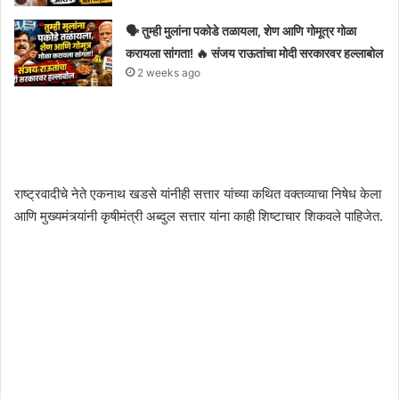
🗣️ तुम्ही मुलांना पकोडे तळायला, शेण आणि गोमूत्र गोळा
करायला सांगता! 🔥 संजय राऊतांचा मोदी सरकारवर हल्लाबोल
2 weeks ago
राष्ट्रवादीचे नेते एकनाथ खडसे यांनीही सत्तार यांच्या कथित वक्तव्याचा निषेध केला
आणि मुख्यमंत्र्यांनी कृषीमंत्री अब्दुल सत्तार यांना काही शिष्टाचार शिकवले पाहिजेत.