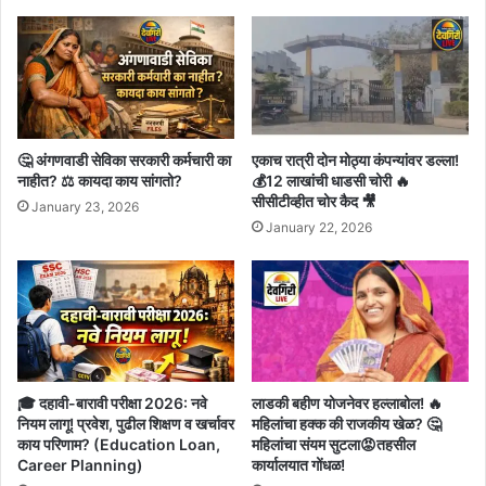
🤔 अंगणवाडी सेविका सरकारी कर्मचारी का
एकाच रात्री दोन मोठ्या कंपन्यांवर डल्ला!
नाहीत? ⚖️ कायदा काय सांगतो?
💰12 लाखांची धाडसी चोरी 🔥
सीसीटीव्हीत चोर कैद 🎥
January 23, 2026
January 22, 2026
🎓 दहावी-बारावी परीक्षा 2026: नवे
लाडकी बहीण योजनेवर हल्लाबोल! 🔥
नियम लागू! प्रवेश, पुढील शिक्षण व खर्चावर
महिलांचा हक्क की राजकीय खेळ? 🤔
काय परिणाम? (Education Loan,
महिलांचा संयम सुटला😡तहसील
Career Planning)
कार्यालयात गोंधळ!