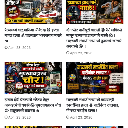
पैठणमध्ये वाळू माफिया अ‍ॅक्टिव्ह 🚨 हफ्ता
दोन प्लेट पाणीपुरी खाल्ली 😡 पैसे मागितले
मागत हल्ला 💰 चालकाला भररस्त्यात मारले
म्हणून डब्याच्या झाकणाने मारले 😱 !
👊
छत्रपती संभाजीनगरमध्ये फुकटचे खाणारे
अवतरले 🤬 !!
April 23, 2026
April 23, 2026
हातात दोरी घेतल्याचे स्टेटस ठेवून
छत्रपती संभाजीनगरमध्ये मध्यरात्री
आत्महत्येची धमकी 😱 सुपरवायझरच चोर!
रक्तरंजित हल्ला 🩸 पार्टीनंतर रक्तपात,
😡 वाळूजमध्ये खळबळ 🔥
गँगस्टर स्टाईल हल्ला !
April 23, 2026
April 23, 2026