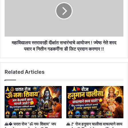
इस्टेट
सभारंभाचे
पार्कच्या
आयोजन
जागेचा
!
प्रस्ताव
ज्येष्ठ
शासनास
नेते
सादर
शरद
!!
पवार
महाविद्यालय स्तरावरही दीक्षांत सभारंभाचे आयोजन ! ज्येष्ठ नेते शरद
व
पवार व नितीन गडकरींना डी लिट प्रदान करणार !!
नितीन
गडकरींना
डी
Related Articles
लिट
प्रदान
करणार
!!
🙏🔱 घरात रोज “ॐ नमः शिवाय” जप
🙏🚩 रोज हनुमान चालीसा वाचल्याने काय