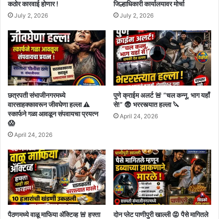
कठोर कारवाई होणार !
जिल्हाधिकारी कार्यालयावर मोर्चा
July 2, 2026
July 2, 2026
छत्रपती संभाजीनगरमध्ये
पुणे क्राईम अलर्ट 🚨 “चल कन्नू, भाग यहाँ
वारसाहक्कावरून जीवघेणा हल्ला ⚠️
से!” 😨 भररस्त्यात हल्ला 🔪
स्कार्फने गळा आवळून संपवायचा प्रयत्न
April 24, 2026
😱
April 24, 2026
पैठणमध्ये वाळू माफिया अ‍ॅक्टिव्ह 🚨 हफ्ता
दोन प्लेट पाणीपुरी खाल्ली 😡 पैसे मागितले