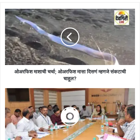
ओअरफिश
माशाची
चर्चा;
ओअरफिश
मासा
दिसणं
म्हणजे
संकटाची
चाहूल?
ओअरफिश माशाची चर्चा; ओअरफिश मासा दिसणं म्हणजे संकटाची
चाहूल?
महाराष्ट्र
जीवन
प्राधिकरणमधील
कर्मचाऱ्यांना
सातव्या
वेतन
आयोगानुसार
आर्थिक