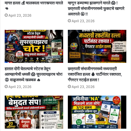
मागत हल्ला 💰 चालकाला भररस्त्यात मारले
म्हणून डब्याच्या झाकणाने मारले 😱 !
👊
छत्रपती संभाजीनगरमध्ये फुकटचे खाणारे
अवतरले 🤬 !!
April 23, 2026
April 23, 2026
हातात दोरी घेतल्याचे स्टेटस ठेवून
छत्रपती संभाजीनगरमध्ये मध्यरात्री
आत्महत्येची धमकी 😱 सुपरवायझरच चोर!
रक्तरंजित हल्ला 🩸 पार्टीनंतर रक्तपात,
😡 वाळूजमध्ये खळबळ 🔥
गँगस्टर स्टाईल हल्ला !
April 23, 2026
April 23, 2026