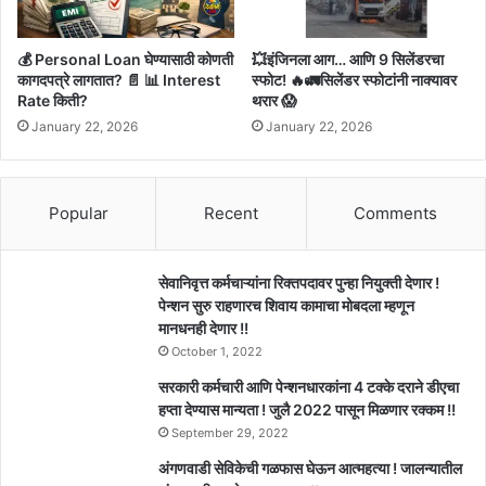
💰 Personal Loan घेण्यासाठी कोणती
💥इंजिनला आग… आणि 9 सिलेंडरचा
कागदपत्रे लागतात? 📄 📊 Interest
स्फोट! 🔥🚛सिलेंडर स्फोटांनी नाक्यावर
Rate किती?
थरार 😱
January 22, 2026
January 22, 2026
Popular
Recent
Comments
सेवानिवृत्त कर्मचाऱ्यांना रिक्तपदावर पुन्हा नियुक्ती देणार !
पेन्शन सुरु राहणारच शिवाय कामाचा मोबदला म्हणून
मानधनही देणार !!
October 1, 2022
सरकारी कर्मचारी आणि पेन्शनधारकांना 4 टक्के दराने डीएचा
हप्ता देण्यास मान्यता ! जुलै 2022 पासून मिळणार रक्कम !!
September 29, 2022
अंगणवाडी सेविकेची गळफास घेऊन आत्महत्या ! जालन्यातील