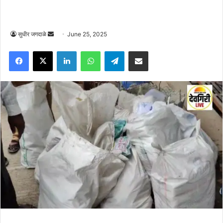
Send
सुधीर जगदाळे
June 25, 2025
an
Facebook
X
LinkedIn
WhatsApp
Telegram
Share via Email
email