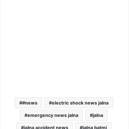
#news
electric shock news jalna
emergency news jalna
jalna
jalna accident news
jalna batmi