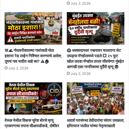
July 2, 2026
🚨🌊 गोदावरीकाठच्या गावांसाठी मोठा
😱 धक्कादायक! रस्त्यावर चालताना थेट
इशारा! रेड लाईन निश्चित करण्याचे आदेश;
उघड्या मॅनहोलमध्ये पडले 💥 २५ फूट
तुमचं गाव यादीत आहे का? ⚠️🏠
खोल उघडा मॅनहोल ठरला जीवघेणा! मुंबईत
आणखी एका नागरिकाचा दुर्दैवी मृत्यू 😨
July 2, 2026
July 2, 2026
वेरूळ येथील शिक्षक सुरेश बोरसे मृत्यू
आदर्श पतसंस्था ठेवीदारांचा संताप उसळला;
प्रकरणाचा तपास सीआयडीकडे, दोषींवर
इम्तियाज जलील यांच्या नेतृत्वाखाली