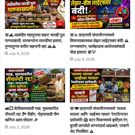
🚨🌊 आळंदीत महापुराचा कहर! चारही पूल
🚨✈️ छत्रपती संभाजीनगरमध्ये
पाण्याखाली; वारकऱ्यांना तातडीचा इशारा,
विमानतळाजवळ लेझर लाईट्सवर बंदी! ⚠️
पुण्यातूनच वारीत सहभागी व्हा! 🙏⚠️
लग्नसमारंभ, फार्महाऊस आयोजकांसाठी
मोठा इशारा! 🚫💡
July 6, 2026
July 6, 2026
🚜💥 शेतीकामासाठी गाळ, मुरूमावरील
🚨🍽️ छत्रपती संभाजीनगरमध्ये ‘याल्ला
रॉयल्टी रद्द! 🏞️ विहीर, गोठ्यासाठी गौण
याल्ला’ आणि ‘आईच्या गावात’ रेस्टॉरन्टवर
खनिज आता मोफत! 🎉
छापेमारी! 😱 बटर चिकनमध्ये कृत्रिम रंग,
बुरशी लागलेले अन्नपदार्थ आढळले; परवाने
July 2, 2026
थेट निलंबित! ⚠️