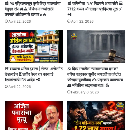
📰 २७ एप्रिलपासून कृषी केंद्र चालकांचा
📰 जमिनीचा ‘NA’ मिळवणे आता सोपे 💻
बेमुदत संप 🚜⚠️ विविध मागण्यांसाठी
7/12 वरून ऑनलाइन प्रक्रिया सुरू ⚡
उपसले आंदोलनाचे हत्यार ✊🔥
📲
April 22, 2026
April 22, 2026
🚨 शाळांना अंतिम इशारा | सेल्फ-असेसमेंट
⚖️ दिव्य मराठीला न्यायालयाचा दणका!
डेडलाईन ⏳ उशीर केला तर कारवाई
वरिष्ठ पत्रकार सुधीर जगदाळेंचा कोर्टात
❗शाळांसाठी मोठा आदेश 📢
जोरदार युक्तीवाद ✍️ पत्रकार कामगारच
👥 मजिठिया लढ्याला बळ!! 💪
April 22, 2026
February 6, 2026