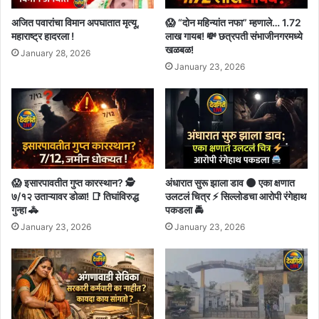
अजित पवारांचा विमान अपघातात मृत्यू,
😱 “दोन महिन्यांत नफा” म्हणाले… 1.72
महाराष्ट्र हादरला !
लाख गायब! 💸 छत्रपती संभाजीनगरमध्ये
खळबळ!
January 28, 2026
January 23, 2026
😱 इसारपावतीत गुप्त कारस्थान? 🕵️
अंधारात सुरू झाला डाव 🌑 एका क्षणात
७/१२ उताऱ्यावर डोळा! 📑 तिघांविरुद्ध
उलटलं चित्र ⚡ सिल्लोडचा आरोपी रंगेहाथ
गुन्हा 🚓
पकडला 🚔
January 23, 2026
January 23, 2026