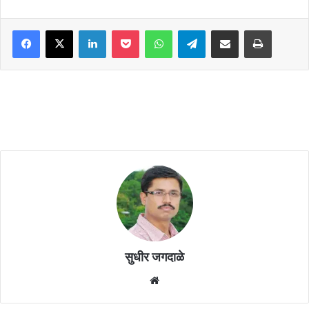
Facebook
X
LinkedIn
Pocket
WhatsApp
Telegram
Share via Email
Print
सुधीर जगदाळे
Website