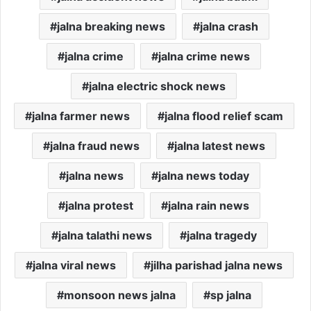
jalna breaking news
jalna crash
jalna crime
jalna crime news
jalna electric shock news
jalna farmer news
jalna flood relief scam
jalna fraud news
jalna latest news
jalna news
jalna news today
jalna protest
jalna rain news
jalna talathi news
jalna tragedy
jalna viral news
jilha parishad jalna news
monsoon news jalna
sp jalna