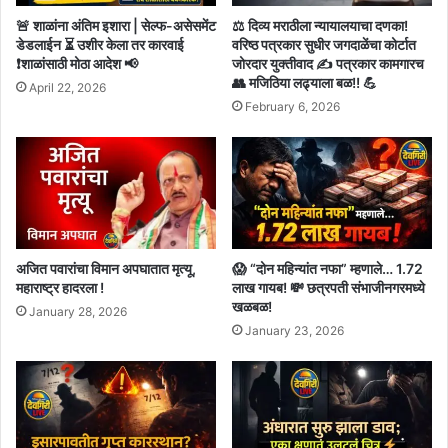
🚨 शाळांना अंतिम इशारा | सेल्फ-असेसमेंट
⚖️ दिव्य मराठीला न्यायालयाचा दणका!
डेडलाईन ⏳ उशीर केला तर कारवाई
वरिष्ठ पत्रकार सुधीर जगदाळेंचा कोर्टात
❗शाळांसाठी मोठा आदेश 📢
जोरदार युक्तीवाद ✍️ पत्रकार कामगारच
👥 मजिठिया लढ्याला बळ!! 💪
April 22, 2026
February 6, 2026
अजित पवारांचा विमान अपघातात मृत्यू,
😱 “दोन महिन्यांत नफा” म्हणाले… 1.72
महाराष्ट्र हादरला !
लाख गायब! 💸 छत्रपती संभाजीनगरमध्ये
खळबळ!
January 28, 2026
January 23, 2026