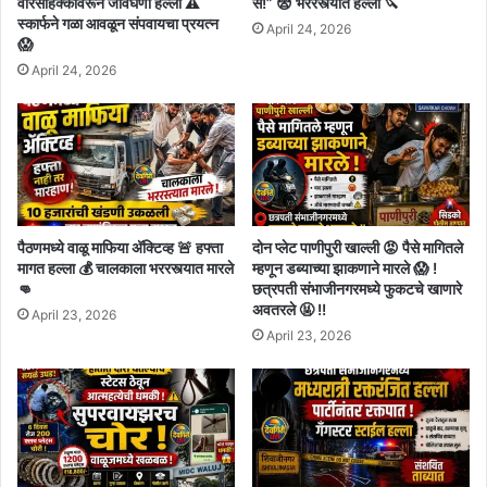
वारसाहक्कावरून जीवघेणा हल्ला ⚠️
से!” 😨 भररस्त्यात हल्ला 🔪
स्कार्फने गळा आवळून संपवायचा प्रयत्न
April 24, 2026
😱
April 24, 2026
पैठणमध्ये वाळू माफिया अ‍ॅक्टिव्ह 🚨 हफ्ता
दोन प्लेट पाणीपुरी खाल्ली 😡 पैसे मागितले
मागत हल्ला 💰 चालकाला भररस्त्यात मारले
म्हणून डब्याच्या झाकणाने मारले 😱 !
👊
छत्रपती संभाजीनगरमध्ये फुकटचे खाणारे
अवतरले 🤬 !!
April 23, 2026
April 23, 2026