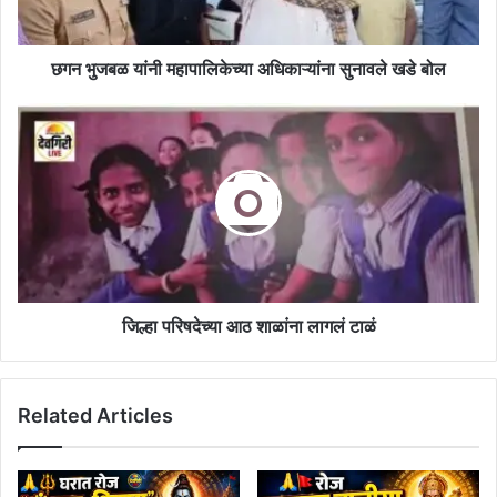
बोल
छगन भुजबळ यांनी महापालिकेच्या अधिकाऱ्यांना सुनावले खडे बोल
जिल्हा
परिषदेच्या
आठ
शाळांना
लागलं
टाळं
जिल्हा परिषदेच्या आठ शाळांना लागलं टाळं
Related Articles