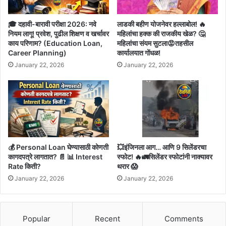
🎓 दहावी-बारावी परीक्षा 2026: नवे
लाडकी बहीण योजनेवर हल्लाबोल! 🔥
नियम लागू! प्रवेश, पुढील शिक्षण व खर्चावर
महिलांचा हक्क की राजकीय खेळ? 🤔
काय परिणाम? (Education Loan,
महिलांचा संयम सुटला😡तहसील
Career Planning)
कार्यालयात गोंधळ!
January 22, 2026
January 22, 2026
💰 Personal Loan घेण्यासाठी कोणती
💥इंजिनला आग… आणि 9 सिलेंडरचा
कागदपत्रे लागतात? 📄 📊 Interest
स्फोट! 🔥🚛सिलेंडर स्फोटांनी नाक्यावर
Rate किती?
थरार 😱
January 22, 2026
January 22, 2026
Popular
Recent
Comments