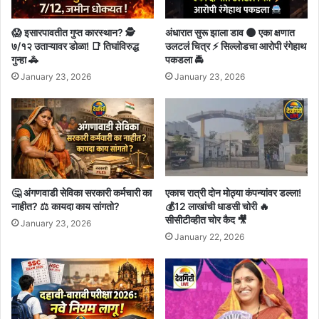
😱 इसारपावतीत गुप्त कारस्थान? 🕵️
अंधारात सुरू झाला डाव 🌑 एका क्षणात
७/१२ उताऱ्यावर डोळा! 📑 तिघांविरुद्ध
उलटलं चित्र ⚡ सिल्लोडचा आरोपी रंगेहाथ
गुन्हा 🚓
पकडला 🚔
January 23, 2026
January 23, 2026
🤔 अंगणवाडी सेविका सरकारी कर्मचारी का
एकाच रात्री दोन मोठ्या कंपन्यांवर डल्ला!
नाहीत? ⚖️ कायदा काय सांगतो?
💰12 लाखांची धाडसी चोरी 🔥
सीसीटीव्हीत चोर कैद 🎥
January 23, 2026
January 22, 2026