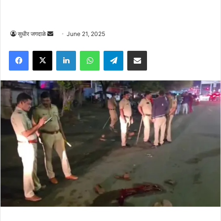
Send
सुधीर जगदाळे
June 21, 2025
an
Facebook
X
LinkedIn
WhatsApp
Telegram
Share via Email
email