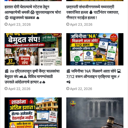
हातात दोरी घेतल्याचे स्टेटस ठेवून
छत्रपती संभाजीनगरमध्ये मध्यरात्री
आत्महत्येची धमकी 😱 सुपरवायझरच चोर!
रक्तरंजित हल्ला 🩸 पार्टीनंतर रक्तपात,
😡 वाळूजमध्ये खळबळ 🔥
गँगस्टर स्टाईल हल्ला !
April 23, 2026
April 23, 2026
📰 २७ एप्रिलपासून कृषी केंद्र चालकांचा
📰 जमिनीचा ‘NA’ मिळवणे आता सोपे 💻
बेमुदत संप 🚜⚠️ विविध मागण्यांसाठी
7/12 वरून ऑनलाइन प्रक्रिया सुरू ⚡
उपसले आंदोलनाचे हत्यार ✊🔥
📲
April 22, 2026
April 22, 2026