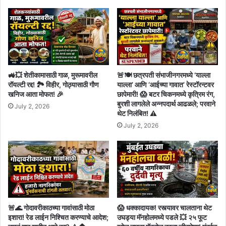
🚜💥 शेतीकामासाठी गाळ, मुरूमावरील
🚨🍽️ छत्रपती संभाजीनगरमध्ये ‘याल्ला
रॉयल्टी रद्द! 🏞️ विहीर, गोठ्यासाठी गौण
याल्ला’ आणि ‘आईच्या गावात’ रेस्टॉरन्टवर
खनिज आता मोफत! 🎉
छापेमारी! 😱 बटर चिकनमध्ये कृत्रिम रंग,
बुरशी लागलेले अन्नपदार्थ आढळले; परवाने
July 2, 2026
थेट निलंबित! ⚠️
July 2, 2026
🚨🌊 गोदावरीकाठच्या गावांसाठी मोठा
😱 धक्कादायक! रस्त्यावर चालताना थेट
इशारा! रेड लाईन निश्चित करण्याचे आदेश;
उघड्या मॅनहोलमध्ये पडले 💥 २५ फूट