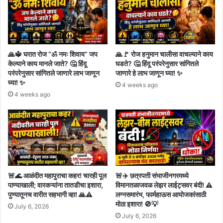
🙏🔱 घरात रोज “ॐ नमः शिवाय” जप
🙏🚩 रोज हनुमान चालीसा वाचल्याने काय
केल्याने काय मानले जाते? 🤔 हिंदू
घडते? 🤔 हिंदू परंपरेनुसार सांगितले
परंपरेनुसार सांगितले जाणारे लाभ जाणून
जाणारे हे लाभ जाणून घ्या! ✨
घ्या! ✨
4 weeks ago
4 weeks ago
🚨🌊 आळंदीत महापुराचा कहर! चारही पूल
🚨✈️ छत्रपती संभाजीनगरमध्ये
पाण्याखाली; वारकऱ्यांना तातडीचा इशारा,
विमानतळाजवळ लेझर लाईट्सवर बंदी! ⚠️
पुण्यातूनच वारीत सहभागी व्हा! 🙏⚠️
लग्नसमारंभ, फार्महाऊस आयोजकांसाठी
मोठा इशारा! 🚫💡
July 6, 2026
July 6, 2026