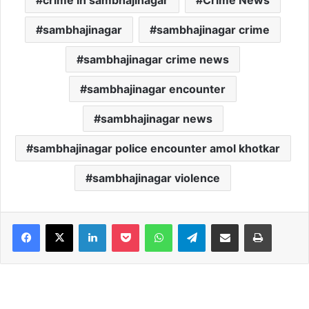
crime in sambhajinagar
Crime News
sambhajinagar
sambhajinagar crime
sambhajinagar crime news
sambhajinagar encounter
sambhajinagar news
sambhajinagar police encounter amol khotkar
sambhajinagar violence
Facebook
X
LinkedIn
Pocket
WhatsApp
Telegram
Share via Email
Print