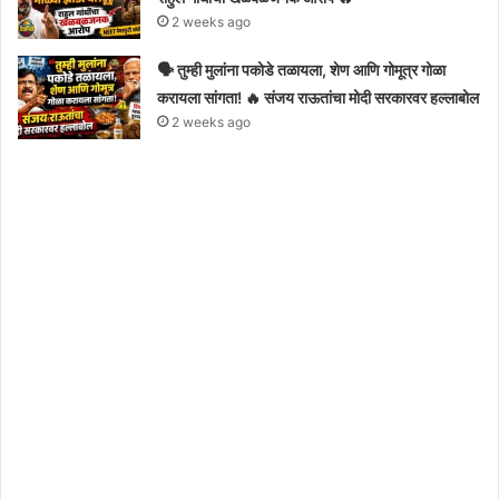
2 weeks ago
🗣️ तुम्ही मुलांना पकोडे तळायला, शेण आणि गोमूत्र गोळा
करायला सांगता! 🔥 संजय राऊतांचा मोदी सरकारवर हल्लाबोल
2 weeks ago