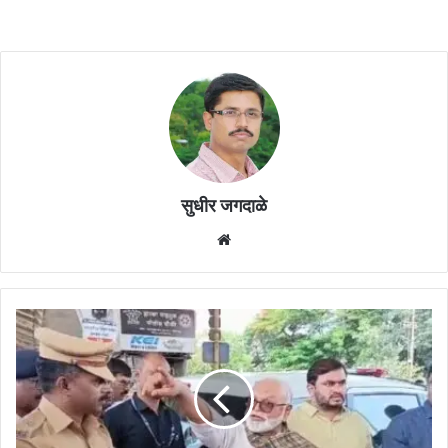
सुधीर जगदाळे
Website
छगन
भुजबळ
यांनी
महापालिकेच्या
अधिकाऱ्यांना
सुनावले
खडे