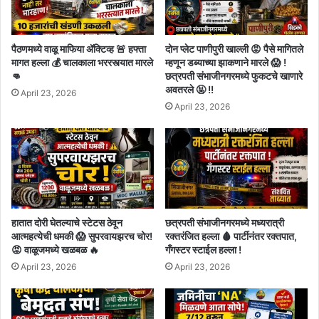
पैठणमध्ये वाळू माफिया अ‍ॅक्टिव्ह 🚨 हफ्ता
दोन प्लेट पाणीपुरी खाल्ली 😡 पैसे मागितले
मागत हल्ला 💰 चालकाला भररस्त्यात मारले
म्हणून डब्याच्या झाकणाने मारले 😱 !
👊
छत्रपती संभाजीनगरमध्ये फुकटचे खाणारे
अवतरले 🤬 !!
April 23, 2026
April 23, 2026
हातात दोरी घेतल्याचे स्टेटस ठेवून
छत्रपती संभाजीनगरमध्ये मध्यरात्री
आत्महत्येची धमकी 😱 सुपरवायझरच चोर!
रक्तरंजित हल्ला 🩸 पार्टीनंतर रक्तपात,
😡 वाळूजमध्ये खळबळ 🔥
गँगस्टर स्टाईल हल्ला !
April 23, 2026
April 23, 2026