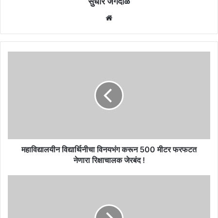
सुधीर जगदाळे
Website
महाविद्यालयीन
विद्यार्थिनीचा
विनयभंग
करून
500
मीटर
फरफटत
नेणारा
रिक्षाचालक
जेरबंद
महाविद्यालयीन विद्यार्थिनीचा विनयभंग करून 500 मीटर फरफटत
!
नेणारा रिक्षाचालक जेरबंद !
कर्ज
मंजूर
न
केल्यास