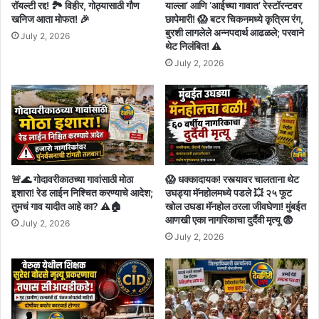
रॉयल्टी रद्द! 🏞️ विहीर, गोठ्यासाठी गौण
याल्ला’ आणि ‘आईच्या गावात’ रेस्टॉरन्टवर
खनिज आता मोफत! 🎉
छापेमारी! 😱 बटर चिकनमध्ये कृत्रिम रंग,
बुरशी लागलेले अन्नपदार्थ आढळले; परवाने
July 2, 2026
थेट निलंबित! ⚠️
July 2, 2026
🚨🌊 गोदावरीकाठच्या गावांसाठी मोठा
😱 धक्कादायक! रस्त्यावर चालताना थेट
इशारा! रेड लाईन निश्चित करण्याचे आदेश;
उघड्या मॅनहोलमध्ये पडले 💥 २५ फूट
तुमचं गाव यादीत आहे का? ⚠️🏠
खोल उघडा मॅनहोल ठरला जीवघेणा! मुंबईत
आणखी एका नागरिकाचा दुर्दैवी मृत्यू 😨
July 2, 2026
July 2, 2026