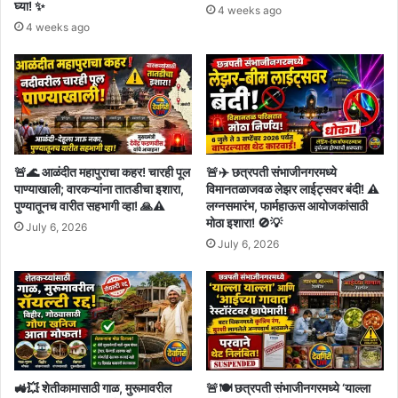
घ्या! ✨
4 weeks ago
4 weeks ago
🚨🌊 आळंदीत महापुराचा कहर! चारही पूल
🚨✈️ छत्रपती संभाजीनगरमध्ये
पाण्याखाली; वारकऱ्यांना तातडीचा इशारा,
विमानतळाजवळ लेझर लाईट्सवर बंदी! ⚠️
पुण्यातूनच वारीत सहभागी व्हा! 🙏⚠️
लग्नसमारंभ, फार्महाऊस आयोजकांसाठी
मोठा इशारा! 🚫💡
July 6, 2026
July 6, 2026
🚜💥 शेतीकामासाठी गाळ, मुरूमावरील
🚨🍽️ छत्रपती संभाजीनगरमध्ये ‘याल्ला