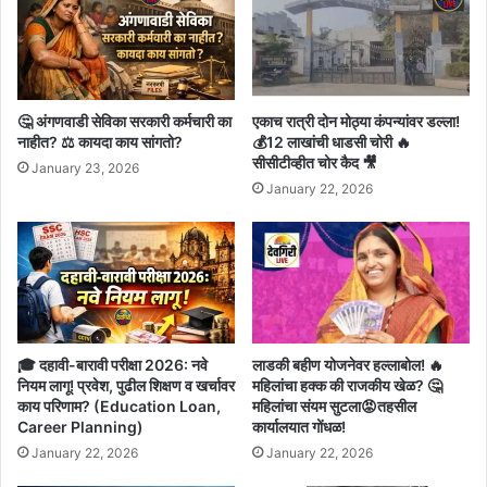
🤔 अंगणवाडी सेविका सरकारी कर्मचारी का
एकाच रात्री दोन मोठ्या कंपन्यांवर डल्ला!
नाहीत? ⚖️ कायदा काय सांगतो?
💰12 लाखांची धाडसी चोरी 🔥
सीसीटीव्हीत चोर कैद 🎥
January 23, 2026
January 22, 2026
🎓 दहावी-बारावी परीक्षा 2026: नवे
लाडकी बहीण योजनेवर हल्लाबोल! 🔥
नियम लागू! प्रवेश, पुढील शिक्षण व खर्चावर
महिलांचा हक्क की राजकीय खेळ? 🤔
काय परिणाम? (Education Loan,
महिलांचा संयम सुटला😡तहसील
Career Planning)
कार्यालयात गोंधळ!
January 22, 2026
January 22, 2026