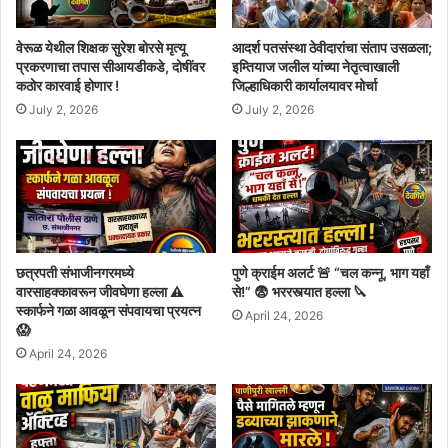
वेरूळ येथील शिक्षक सुरेश बोरसे मृत्यू
आदर्श पतसंस्था ठेवीदारांचा संताप उसळला;
प्रकरणाचा तपास सीआयडीकडे, दोषींवर
इम्तियाज जलील यांच्या नेतृत्वाखाली
कठोर कारवाई होणार !
जिल्हाधिकारी कार्यालयावर मोर्चा
July 2, 2026
July 2, 2026
छत्रपती संभाजीनगरमध्ये
पुणे क्राईम अलर्ट 🚨 “चल कन्नू, भाग यहाँ
वारसाहक्कावरून जीवघेणा हल्ला ⚠️
से!” 😨 भररस्त्यात हल्ला 🔪
स्कार्फने गळा आवळून संपवायचा प्रयत्न
April 24, 2026
😱
April 24, 2026