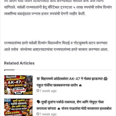
तर आपण भावी जीवन दिव्यांगांसाठी कार्य करण्यासाठी समर्पित करू असे त्यांनी
सांगितले. यावेळी राज्यपालांनी हेतू चॅरिटेबल ट्रस्टला ५ लाख रुपयांची तसेच दिव्यांग
व्यक्तींच्या वाद्यवृंदाला पन्नास हजार रुपयांची देणगी जाहीर केली.
राज्यपालांच्या हस्ते यावेळी दिव्यांग विद्यार्थ्यांना मिठाई व नोटबुक्सचे वाटप करण्यात
आले तसेच संस्थेच्या आश्रयदात्यांचा राज्यपालांच्या हस्ते सत्कार करण्यात आला.
Related Articles
🚨 बिहारमध्ये आंदोलकांवर AK-47 ने गोळ्या झाडल्या! 😱
राहुल गांधींचा खळबळजनक आरोप 🔥
1 week ago
🗣️ तुम्ही मुलांना पकोडे तळायला, शेण आणि गोमूत्र गोळा
करायला सांगता! 🔥 संजय राऊतांचा मोदी सरकारवर हल्लाबोल
1 week ago