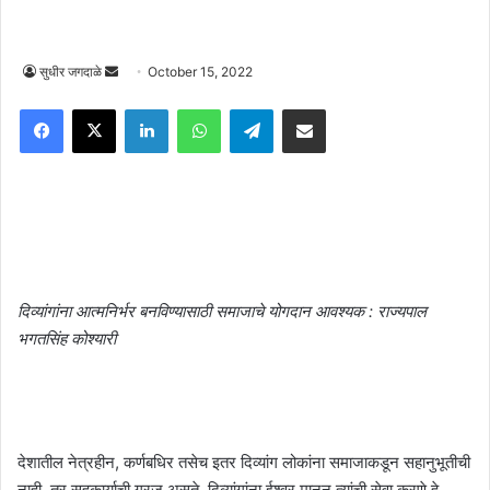
Send
सुधीर जगदाळे
October 15, 2022
an
Facebook
X
LinkedIn
WhatsApp
Telegram
Share via Email
email
दिव्यांगांना आत्मनिर्भर बनविण्यासाठी समाजाचे योगदान आवश्यक : राज्यपाल
भगतसिंह कोश्यारी
देशातील नेत्रहीन, कर्णबधिर तसेच इतर दिव्यांग लोकांना समाजाकडून सहानुभूतीची
नाही, तर सहकार्याची गरज असते. दिव्यांगांना ईश्वर मानून त्यांची सेवा करणे हे