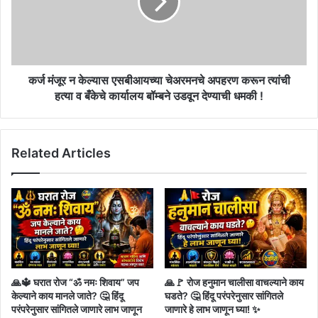
एसबीआयच्या
चेअरमनचे
अपहरण
करून
त्यांची
हत्या
कर्ज मंजूर न केल्यास एसबीआयच्या चेअरमनचे अपहरण करून त्यांची
व
हत्या व बँकेचे कार्यालय बॉम्बने उडवून देण्याची धमकी !
बँकेचे
कार्यालय
बॉम्बने
Related Articles
उडवून
देण्याची
धमकी
!
🙏🔱 घरात रोज “ॐ नमः शिवाय” जप
🙏🚩 रोज हनुमान चालीसा वाचल्याने काय
केल्याने काय मानले जाते? 🤔 हिंदू
घडते? 🤔 हिंदू परंपरेनुसार सांगितले
परंपरेनुसार सांगितले जाणारे लाभ जाणून
जाणारे हे लाभ जाणून घ्या! ✨