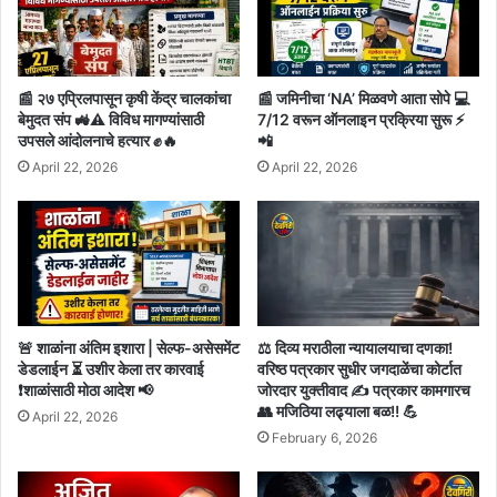
📰 २७ एप्रिलपासून कृषी केंद्र चालकांचा
📰 जमिनीचा ‘NA’ मिळवणे आता सोपे 💻
बेमुदत संप 🚜⚠️ विविध मागण्यांसाठी
7/12 वरून ऑनलाइन प्रक्रिया सुरू ⚡
उपसले आंदोलनाचे हत्यार ✊🔥
📲
April 22, 2026
April 22, 2026
🚨 शाळांना अंतिम इशारा | सेल्फ-असेसमेंट
⚖️ दिव्य मराठीला न्यायालयाचा दणका!
डेडलाईन ⏳ उशीर केला तर कारवाई
वरिष्ठ पत्रकार सुधीर जगदाळेंचा कोर्टात
❗शाळांसाठी मोठा आदेश 📢
जोरदार युक्तीवाद ✍️ पत्रकार कामगारच
👥 मजिठिया लढ्याला बळ!! 💪
April 22, 2026
February 6, 2026