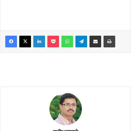
Facebook
X
LinkedIn
Pocket
WhatsApp
Telegram
Share via Email
Print