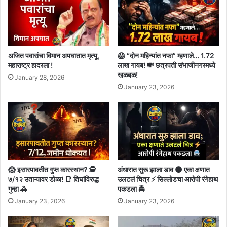
अजित पवारांचा विमान अपघातात मृत्यू,
😱 “दोन महिन्यांत नफा” म्हणाले… 1.72
महाराष्ट्र हादरला !
लाख गायब! 💸 छत्रपती संभाजीनगरमध्ये
खळबळ!
January 28, 2026
January 23, 2026
😱 इसारपावतीत गुप्त कारस्थान? 🕵️
अंधारात सुरू झाला डाव 🌑 एका क्षणात
७/१२ उताऱ्यावर डोळा! 📑 तिघांविरुद्ध
उलटलं चित्र ⚡ सिल्लोडचा आरोपी रंगेहाथ
गुन्हा 🚓
पकडला 🚔
January 23, 2026
January 23, 2026