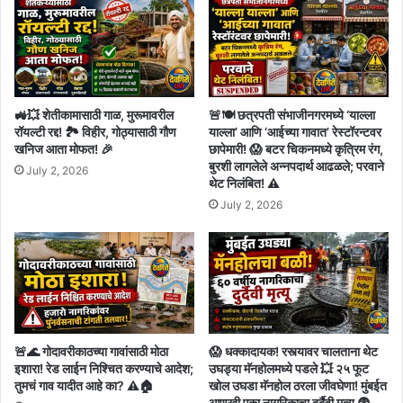
🚜💥 शेतीकामासाठी गाळ, मुरूमावरील
🚨🍽️ छत्रपती संभाजीनगरमध्ये ‘याल्ला
रॉयल्टी रद्द! 🏞️ विहीर, गोठ्यासाठी गौण
याल्ला’ आणि ‘आईच्या गावात’ रेस्टॉरन्टवर
खनिज आता मोफत! 🎉
छापेमारी! 😱 बटर चिकनमध्ये कृत्रिम रंग,
बुरशी लागलेले अन्नपदार्थ आढळले; परवाने
July 2, 2026
थेट निलंबित! ⚠️
July 2, 2026
🚨🌊 गोदावरीकाठच्या गावांसाठी मोठा
😱 धक्कादायक! रस्त्यावर चालताना थेट
इशारा! रेड लाईन निश्चित करण्याचे आदेश;
उघड्या मॅनहोलमध्ये पडले 💥 २५ फूट
तुमचं गाव यादीत आहे का? ⚠️🏠
खोल उघडा मॅनहोल ठरला जीवघेणा! मुंबईत
आणखी एका नागरिकाचा दुर्दैवी मृत्यू 😨