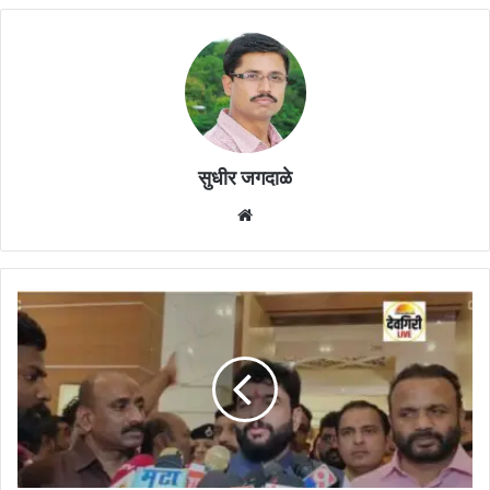
सुधीर जगदाळे
Website
मुंबई
-
सोलापूर
विमानसेवा
सुरु
होणार