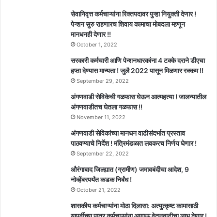
सेवानिवृत्त कर्मचाऱ्यांना रिक्तपदावर पुन्हा नियुक्ती देणार !
पेन्शन सुरु राहणारच शिवाय कामाचा मोबदला म्हणून
मानधनही देणार !!
October 1, 2022
सरकारी कर्मचारी आणि पेन्शनधारकांना 4 टक्के दराने डीएचा
हप्ता देण्यास मान्यता ! जुलै 2022 पासून मिळणार रक्कम !!
September 29, 2022
अंगणवाडी सेविकेची गळफास घेऊन आत्महत्या ! जालन्यातील
अंगणवाडीतच घेतला गळफास !!
November 11, 2022
अंगणवाडी सेविकांच्या मानधन वाढीसंदर्भात प्रस्ताव
पाठवण्याचे निर्देश ! मंत्रिमंडळात लवकरच निर्णय घेणार !
September 22, 2022
औरंगाबाद जिल्ह्यात (ग्रामीण) जमावबंदीचा आदेश, 9
नोव्हेंबरपर्यंत कडक निर्बंध !
October 21, 2022
शासकीय कर्मचाऱ्यांना मोठा दिलासा: अत्युत्कृष्ट कामासाठी
यापूर्वीच्या पात्र कर्मचाऱ्यांना आगाऊ वेतनवाढीचा लाभ देणार !