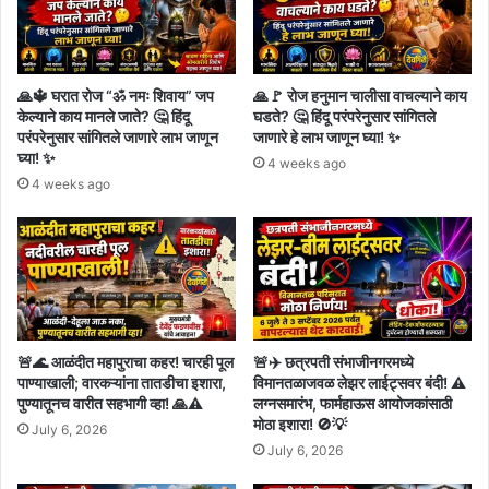
🙏🔱 घरात रोज “ॐ नमः शिवाय” जप
🙏🚩 रोज हनुमान चालीसा वाचल्याने काय
केल्याने काय मानले जाते? 🤔 हिंदू
घडते? 🤔 हिंदू परंपरेनुसार सांगितले
परंपरेनुसार सांगितले जाणारे लाभ जाणून
जाणारे हे लाभ जाणून घ्या! ✨
घ्या! ✨
4 weeks ago
4 weeks ago
🚨🌊 आळंदीत महापुराचा कहर! चारही पूल
🚨✈️ छत्रपती संभाजीनगरमध्ये
पाण्याखाली; वारकऱ्यांना तातडीचा इशारा,
विमानतळाजवळ लेझर लाईट्सवर बंदी! ⚠️
पुण्यातूनच वारीत सहभागी व्हा! 🙏⚠️
लग्नसमारंभ, फार्महाऊस आयोजकांसाठी
मोठा इशारा! 🚫💡
July 6, 2026
July 6, 2026