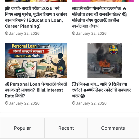
🎓 दहावी-बारावी परीक्षा 2026: नवे
लाडकी बहीण योजनेवर हल्लाबोल! 🔥
नियम लागू! प्रवेश, पुढील शिक्षण व खर्चावर
महिलांचा हक्क की राजकीय खेळ? 🤔
काय परिणाम? (Education Loan,
महिलांचा संयम सुटला😡तहसील
Career Planning)
कार्यालयात गोंधळ!
January 22, 2026
January 22, 2026
💰 Personal Loan घेण्यासाठी कोणती
💥इंजिनला आग… आणि 9 सिलेंडरचा
कागदपत्रे लागतात? 📄 📊 Interest
स्फोट! 🔥🚛सिलेंडर स्फोटांनी नाक्यावर
Rate किती?
थरार 😱
January 22, 2026
January 22, 2026
Popular
Recent
Comments