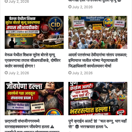
July 2, 2026
July 2, 2026
वेरूळ येथील शिक्षक सुरेश बोरसे मृत्यू
आदर्श पतसंस्था ठेवीदारांचा संताप उसळला;
प्रकरणाचा तपास सीआयडीकडे, दोषींवर
इम्तियाज जलील यांच्या नेतृत्वाखाली
कठोर कारवाई होणार !
जिल्हाधिकारी कार्यालयावर मोर्चा
July 2, 2026
July 2, 2026
छत्रपती संभाजीनगरमध्ये
पुणे क्राईम अलर्ट 🚨 “चल कन्नू, भाग यहाँ
वारसाहक्कावरून जीवघेणा हल्ला ⚠️
से!” 😨 भररस्त्यात हल्ला 🔪