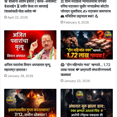
🚨 शाळांना अंतिम इशारा | सेल्फ-असेसमेंट
⚖️ दिव्य मराठीला न्यायालयाचा दणका!
डेडलाईन ⏳ उशीर केला तर कारवाई
वरिष्ठ पत्रकार सुधीर जगदाळेंचा कोर्टात
❗शाळांसाठी मोठा आदेश 📢
जोरदार युक्तीवाद ✍️ पत्रकार कामगारच
👥 मजिठिया लढ्याला बळ!! 💪
April 22, 2026
February 6, 2026
अजित पवारांचा विमान अपघातात मृत्यू,
😱 “दोन महिन्यांत नफा” म्हणाले… 1.72
महाराष्ट्र हादरला !
लाख गायब! 💸 छत्रपती संभाजीनगरमध्ये
खळबळ!
January 28, 2026
January 23, 2026