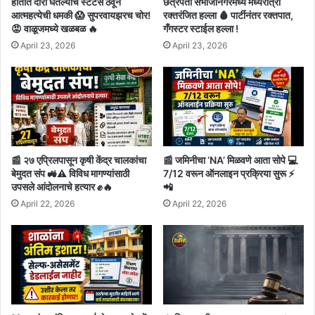
हातात दोरी घेतल्याचे स्टेटस ठेवून
छत्रपती संभाजीनगरमध्ये मध्यरात्री
आत्महत्येची धमकी 😱 सुपरवायझरच चोर!
रक्तरंजित हल्ला 🩸 पार्टीनंतर रक्तपात,
😡 वाळूजमध्ये खळबळ 🔥
गँगस्टर स्टाईल हल्ला !
April 23, 2026
April 23, 2026
📰 २७ एप्रिलपासून कृषी केंद्र चालकांचा
📰 जमिनीचा ‘NA’ मिळवणे आता सोपे 💻
बेमुदत संप 🚜⚠️ विविध मागण्यांसाठी
7/12 वरून ऑनलाइन प्रक्रिया सुरू ⚡
उपसले आंदोलनाचे हत्यार ✊🔥
📲
April 22, 2026
April 22, 2026