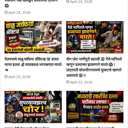
स्कार्फने गळा आवळून संपवायचा प्रयत्न
April 24, 2026
😱
April 24, 2026
पैठणमध्ये वाळू माफिया अ‍ॅक्टिव्ह 🚨 हफ्ता
दोन प्लेट पाणीपुरी खाल्ली 😡 पैसे मागितले
मागत हल्ला 💰 चालकाला भररस्त्यात मारले
म्हणून डब्याच्या झाकणाने मारले 😱 !
👊
छत्रपती संभाजीनगरमध्ये फुकटचे खाणारे
अवतरले 🤬 !!
April 23, 2026
April 23, 2026