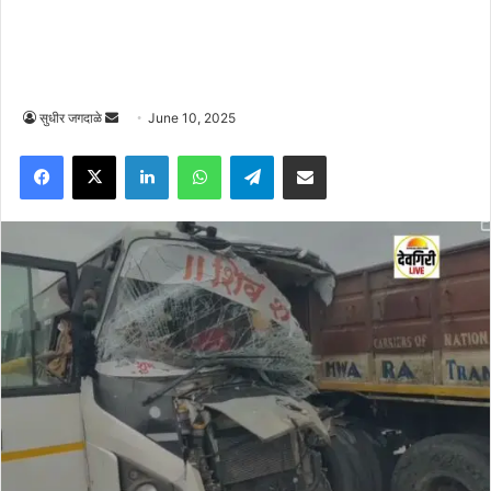
Send
सुधीर जगदाळे
June 10, 2025
an
Facebook
X
LinkedIn
WhatsApp
Telegram
Share via Email
email