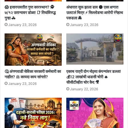
😱 इसारपावतीत गुप्त कारस्थान? 🕵️
अंधारात सुरू झाला डाव 🌑 एका क्षणात
७/१२ उताऱ्यावर डोळा! 📑 तिघांविरुद्ध
उलटलं चित्र ⚡ सिल्लोडचा आरोपी रंगेहाथ
गुन्हा 🚓
पकडला 🚔
January 23, 2026
January 23, 2026
🤔 अंगणवाडी सेविका सरकारी कर्मचारी का
एकाच रात्री दोन मोठ्या कंपन्यांवर डल्ला!
नाहीत? ⚖️ कायदा काय सांगतो?
💰12 लाखांची धाडसी चोरी 🔥
सीसीटीव्हीत चोर कैद 🎥
January 23, 2026
January 22, 2026