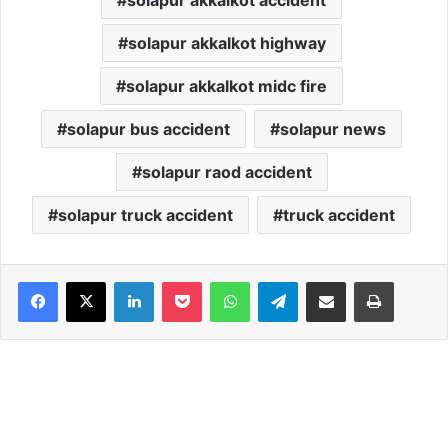
solapur akkalkot accident
solapur akkalkot highway
solapur akkalkot midc fire
solapur bus accident
solapur news
solapur raod accident
solapur truck accident
truck accident
Facebook
X
LinkedIn
Pocket
WhatsApp
Telegram
Share via Email
Print