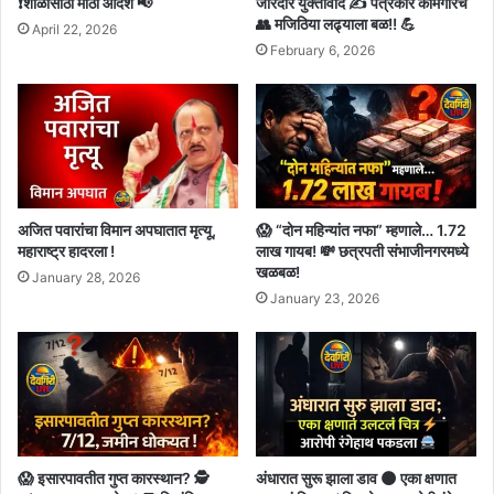
❗शाळांसाठी मोठा आदेश 📢
जोरदार युक्तीवाद ✍️ पत्रकार कामगारच
👥 मजिठिया लढ्याला बळ!! 💪
April 22, 2026
February 6, 2026
अजित पवारांचा विमान अपघातात मृत्यू,
😱 “दोन महिन्यांत नफा” म्हणाले… 1.72
महाराष्ट्र हादरला !
लाख गायब! 💸 छत्रपती संभाजीनगरमध्ये
खळबळ!
January 28, 2026
January 23, 2026
😱 इसारपावतीत गुप्त कारस्थान? 🕵️
अंधारात सुरू झाला डाव 🌑 एका क्षणात