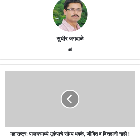
सुधीर जगदाळे
Website
महाराष्ट्र:
पालघरमध्ये
भूकंपाचे
सौम्य
धक्के,
जीवित
व
वित्तहानी
नाही
!
महाराष्ट्र: पालघरमध्ये भूकंपाचे सौम्य धक्के, जीवित व वित्तहानी नाही !