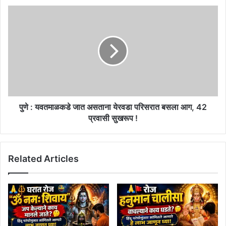
पुणे
:
यवतमाळकडे
जात
असताना
येरवडा
परिसरात
बसला
आग,
42
पुणे : यवतमाळकडे जात असताना येरवडा परिसरात बसला आग, 42
प्रवासी
प्रवासी सुखरूप !
सुखरूप
!
Related Articles