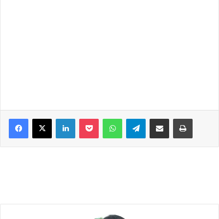
Facebook
X
LinkedIn
Pocket
WhatsApp
Telegram
Share via Email
Print