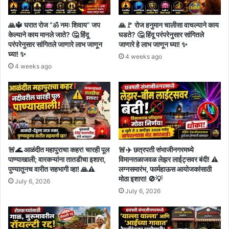
🙏🔱 घरात रोज “ॐ नमः शिवाय” जप
🙏🚩 रोज हनुमान चालीसा वाचल्याने काय
केल्याने काय मानले जाते? 🤔 हिंदू
घडते? 🤔 हिंदू परंपरेनुसार सांगितले
परंपरेनुसार सांगितले जाणारे लाभ जाणून
जाणारे हे लाभ जाणून घ्या! ✨
घ्या! ✨
4 weeks ago
4 weeks ago
🚨🌊 आळंदीत महापुराचा कहर! चारही पूल
🚨✈️ छत्रपती संभाजीनगरमध्ये
पाण्याखाली; वारकऱ्यांना तातडीचा इशारा,
विमानतळाजवळ लेझर लाईट्सवर बंदी! ⚠️
पुण्यातूनच वारीत सहभागी व्हा! 🙏⚠️
लग्नसमारंभ, फार्महाऊस आयोजकांसाठी
मोठा इशारा! 🚫💡
July 6, 2026
July 6, 2026