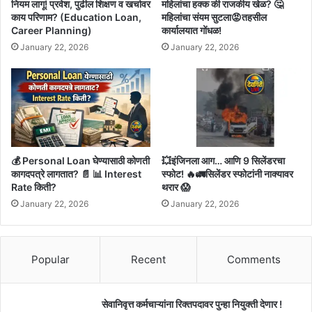
नियम लागू! प्रवेश, पुढील शिक्षण व खर्चावर
महिलांचा हक्क की राजकीय खेळ? 🤔
काय परिणाम? (Education Loan,
महिलांचा संयम सुटला😡तहसील
Career Planning)
कार्यालयात गोंधळ!
January 22, 2026
January 22, 2026
💰 Personal Loan घेण्यासाठी कोणती
💥इंजिनला आग… आणि 9 सिलेंडरचा
कागदपत्रे लागतात? 📄 📊 Interest
स्फोट! 🔥🚛सिलेंडर स्फोटांनी नाक्यावर
Rate किती?
थरार 😱
January 22, 2026
January 22, 2026
Popular
Recent
Comments
सेवानिवृत्त कर्मचाऱ्यांना रिक्तपदावर पुन्हा नियुक्ती देणार !