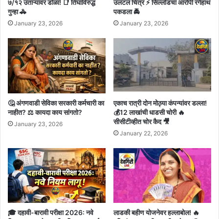
७/१२ उताऱ्यावर डोळा! 📑 तिघांविरुद्ध
उलटलं चित्र ⚡ सिल्लोडचा आरोपी रंगेहाथ
गुन्हा 🚓
पकडला 🚔
January 23, 2026
January 23, 2026
🤔 अंगणवाडी सेविका सरकारी कर्मचारी का
एकाच रात्री दोन मोठ्या कंपन्यांवर डल्ला!
नाहीत? ⚖️ कायदा काय सांगतो?
💰12 लाखांची धाडसी चोरी 🔥
सीसीटीव्हीत चोर कैद 🎥
January 23, 2026
January 22, 2026
🎓 दहावी-बारावी परीक्षा 2026: नवे
लाडकी बहीण योजनेवर हल्लाबोल! 🔥