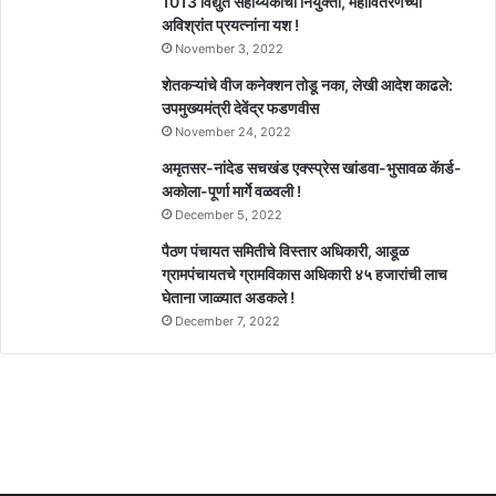
1013 विद्युत सहाय्यकांची नियुक्ती, महावितरणच्या
अविश्रांत प्रयत्नांना यश !
November 3, 2022
शेतकऱ्यांचे वीज कनेक्शन तोडू नका, लेखी आदेश काढले:
उपमुख्यमंत्री देवेंद्र फडणवीस
November 24, 2022
अमृतसर-नांदेड सचखंड एक्स्प्रेस खांडवा-भुसावळ कॅार्ड-
अकोला-पूर्णा मार्गे वळवली !
December 5, 2022
पैठण पंचायत समितीचे विस्तार अधिकारी, आडूळ
ग्रामपंचायतचे ग्रामविकास अधिकारी ४५ हजारांची लाच
घेताना जाळ्यात अडकले !
December 7, 2022