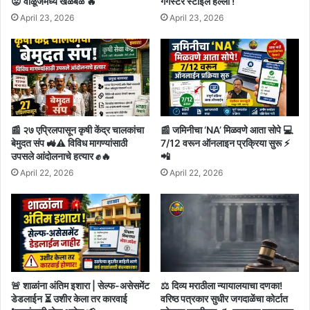
😡 वाळूजमध्ये खळबळ 🔥
गँगस्टर स्टाईल हल्ला !
April 23, 2026
April 23, 2026
📰 २७ एप्रिलपासून कृषी केंद्र चालकांचा
📰 जमिनीचा ‘NA’ मिळवणे आता सोपे 💻
बेमुदत संप 🚜⚠️ विविध मागण्यांसाठी
7/12 वरून ऑनलाइन प्रक्रिया सुरू ⚡
उपसले आंदोलनाचे हत्यार ✊🔥
📲
April 22, 2026
April 22, 2026
🚨 शाळांना अंतिम इशारा | सेल्फ-असेसमेंट
⚖️ दिव्य मराठीला न्यायालयाचा दणका!
डेडलाईन ⏳ उशीर केला तर कारवाई
वरिष्ठ पत्रकार सुधीर जगदाळेंचा कोर्टात