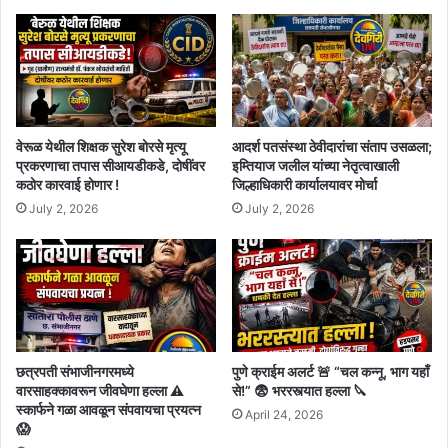
वेरूळ येथील शिक्षक सुरेश बोरसे मृत्यू
आदर्श पतसंस्था ठेवीदारांचा संताप उसळला;
प्रकरणाचा तपास सीआयडीकडे, दोषींवर
इम्तियाज जलील यांच्या नेतृत्वाखाली
कठोर कारवाई होणार !
जिल्हाधिकारी कार्यालयावर मोर्चा
July 2, 2026
July 2, 2026
छत्रपती संभाजीनगरमध्ये
पुणे क्राईम अलर्ट 🚨 “चल कन्नू, भाग यहाँ
वारसाहक्कावरून जीवघेणा हल्ला ⚠️
से!” 😨 भररस्त्यात हल्ला 🔪
स्कार्फने गळा आवळून संपवायचा प्रयत्न
April 24, 2026
😱