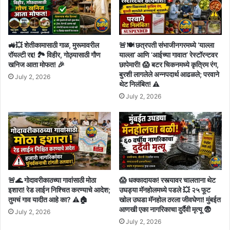
🚜💥 शेतीकामासाठी गाळ, मुरूमावरील
🚨🍽️ छत्रपती संभाजीनगरमध्ये ‘याल्ला
रॉयल्टी रद्द! 🏞️ विहीर, गोठ्यासाठी गौण
याल्ला’ आणि ‘आईच्या गावात’ रेस्टॉरन्टवर
खनिज आता मोफत! 🎉
छापेमारी! 😱 बटर चिकनमध्ये कृत्रिम रंग,
बुरशी लागलेले अन्नपदार्थ आढळले; परवाने
July 2, 2026
थेट निलंबित! ⚠️
July 2, 2026
🚨🌊 गोदावरीकाठच्या गावांसाठी मोठा
😱 धक्कादायक! रस्त्यावर चालताना थेट
इशारा! रेड लाईन निश्चित करण्याचे आदेश;
उघड्या मॅनहोलमध्ये पडले 💥 २५ फूट
तुमचं गाव यादीत आहे का? ⚠️🏠
खोल उघडा मॅनहोल ठरला जीवघेणा! मुंबईत
आणखी एका नागरिकाचा दुर्दैवी मृत्यू 😨
July 2, 2026
July 2, 2026