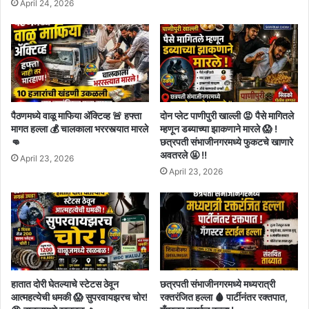
April 24, 2026
पैठणमध्ये वाळू माफिया अ‍ॅक्टिव्ह 🚨 हफ्ता
दोन प्लेट पाणीपुरी खाल्ली 😡 पैसे मागितले
मागत हल्ला 💰 चालकाला भररस्त्यात मारले
म्हणून डब्याच्या झाकणाने मारले 😱 !
👊
छत्रपती संभाजीनगरमध्ये फुकटचे खाणारे
अवतरले 🤬 !!
April 23, 2026
April 23, 2026
हातात दोरी घेतल्याचे स्टेटस ठेवून
छत्रपती संभाजीनगरमध्ये मध्यरात्री
आत्महत्येची धमकी 😱 सुपरवायझरच चोर!
रक्तरंजित हल्ला 🩸 पार्टीनंतर रक्तपात,