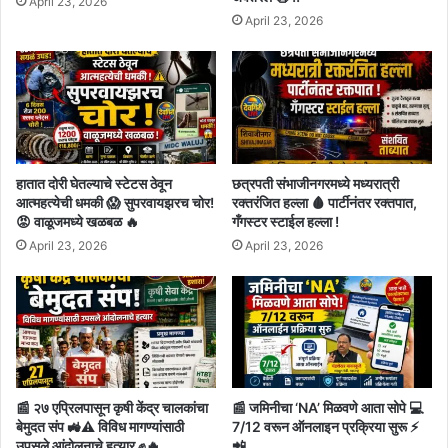
April 23, 2026
April 23, 2026
हातात दोरी घेतल्याचे स्टेटस ठेवून
छत्रपती संभाजीनगरमध्ये मध्यरात्री
आत्महत्येची धमकी 😱 सुपरवायझरच चोर!
रक्तरंजित हल्ला 🩸 पार्टीनंतर रक्तपात,
😡 वाळूजमध्ये खळबळ 🔥
गँगस्टर स्टाईल हल्ला !
April 23, 2026
April 23, 2026
📰 २७ एप्रिलपासून कृषी केंद्र चालकांचा
📰 जमिनीचा ‘NA’ मिळवणे आता सोपे 💻
बेमुदत संप 🚜⚠️ विविध मागण्यांसाठी
7/12 वरून ऑनलाइन प्रक्रिया सुरू ⚡
उपसले आंदोलनाचे हत्यार ✊🔥
📲