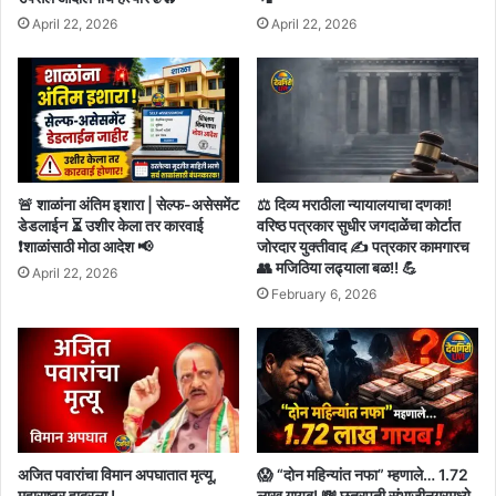
April 22, 2026
April 22, 2026
🚨 शाळांना अंतिम इशारा | सेल्फ-असेसमेंट
⚖️ दिव्य मराठीला न्यायालयाचा दणका!
डेडलाईन ⏳ उशीर केला तर कारवाई
वरिष्ठ पत्रकार सुधीर जगदाळेंचा कोर्टात
❗शाळांसाठी मोठा आदेश 📢
जोरदार युक्तीवाद ✍️ पत्रकार कामगारच
👥 मजिठिया लढ्याला बळ!! 💪
April 22, 2026
February 6, 2026
अजित पवारांचा विमान अपघातात मृत्यू,
😱 “दोन महिन्यांत नफा” म्हणाले… 1.72
महाराष्ट्र हादरला !
लाख गायब! 💸 छत्रपती संभाजीनगरमध्ये