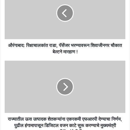
राडा,
पॅसेंजर
भरण्यावरून
शिवाजीनगर
चौकात
बेल्टने
मारहाण
!
औरंगाबाद: रिक्षाचालकांत राडा, पॅसेंजर भरण्यावरून शिवाजीनगर चौकात
बेल्टने मारहाण !
राज्यातील
ऊस
उत्पादक
शेतकऱ्यांना
एकरकमी
एफआरपी
देण्याचा
निर्णय,
पुढील
हंगामापासून
राज्यातील ऊस उत्पादक शेतकऱ्यांना एकरकमी एफआरपी देण्याचा निर्णय,
डिजिटल
पुढील हंगामापासून डिजिटल वजन काटे सुरू करण्याचे मुख्यमंत्री