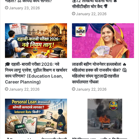
नाहीत? ⚖️ कायदा काय सांगतो?
💰12 लाखांची धाडसी चोरी 🔥
सीसीटीव्हीत चोर कैद 🎥
January 23, 2026
January 22, 2026
🎓 दहावी-बारावी परीक्षा 2026: नवे
लाडकी बहीण योजनेवर हल्लाबोल! 🔥
नियम लागू! प्रवेश, पुढील शिक्षण व खर्चावर
महिलांचा हक्क की राजकीय खेळ? 🤔
काय परिणाम? (Education Loan,
महिलांचा संयम सुटला😡तहसील
Career Planning)
कार्यालयात गोंधळ!
January 22, 2026
January 22, 2026