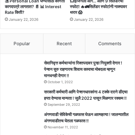
💰 Personal Loan घेण्यासाठी कोणती
💥इंजिनला आग… आणि 9 सिलेंडरचा
कागदपत्रे लागतात? 📄 📊 Interest
स्फोट! 🔥🚛सिलेंडर स्फोटांनी नाक्यावर
Rate किती?
थरार 😱
January 22, 2026
January 22, 2026
Popular
Recent
Comments
सेवानिवृत्त कर्मचाऱ्यांना रिक्तपदावर पुन्हा नियुक्ती देणार !
पेन्शन सुरु राहणारच शिवाय कामाचा मोबदला म्हणून
मानधनही देणार !!
October 1, 2022
सरकारी कर्मचारी आणि पेन्शनधारकांना 4 टक्के दराने डीएचा
हप्ता देण्यास मान्यता ! जुलै 2022 पासून मिळणार रक्कम !!
September 29, 2022
अंगणवाडी सेविकेची गळफास घेऊन आत्महत्या ! जालन्यातील
अंगणवाडीतच घेतला गळफास !!
November 11, 2022