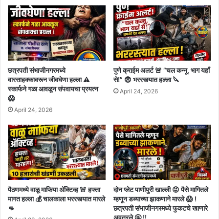
छत्रपती संभाजीनगरमध्ये
पुणे क्राईम अलर्ट 🚨 “चल कन्नू, भाग यहाँ
वारसाहक्कावरून जीवघेणा हल्ला ⚠️
से!” 😨 भररस्त्यात हल्ला 🔪
स्कार्फने गळा आवळून संपवायचा प्रयत्न
April 24, 2026
😱
April 24, 2026
पैठणमध्ये वाळू माफिया अ‍ॅक्टिव्ह 🚨 हफ्ता
दोन प्लेट पाणीपुरी खाल्ली 😡 पैसे मागितले
मागत हल्ला 💰 चालकाला भररस्त्यात मारले
म्हणून डब्याच्या झाकणाने मारले 😱 !
👊
छत्रपती संभाजीनगरमध्ये फुकटचे खाणारे
अवतरले 🤬 !!