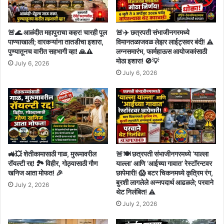
🚨🌊 आळंदीत महापुराचा कहर! चारही पूल
🚨✈️ छत्रपती संभाजीनगरमध्ये
पाण्याखाली; वारकऱ्यांना तातडीचा इशारा,
विमानतळाजवळ लेझर लाईट्सवर बंदी! ⚠️
पुण्यातूनच वारीत सहभागी व्हा! 🙏⚠️
लग्नसमारंभ, फार्महाऊस आयोजकांसाठी
मोठा इशारा! 🚫💡
July 6, 2026
July 6, 2026
🚜💥 शेतीकामासाठी गाळ, मुरूमावरील
🚨🍽️ छत्रपती संभाजीनगरमध्ये ‘याल्ला
रॉयल्टी रद्द! 🏞️ विहीर, गोठ्यासाठी गौण
याल्ला’ आणि ‘आईच्या गावात’ रेस्टॉरन्टवर
खनिज आता मोफत! 🎉
छापेमारी! 😱 बटर चिकनमध्ये कृत्रिम रंग,
बुरशी लागलेले अन्नपदार्थ आढळले; परवाने
July 2, 2026
थेट निलंबित! ⚠️
July 2, 2026