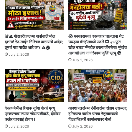
🚨🌊 गोदावरीकाठच्या गावांसाठी मोठा
😱 धक्कादायक! रस्त्यावर चालताना थेट
इशारा! रेड लाईन निश्चित करण्याचे आदेश;
उघड्या मॅनहोलमध्ये पडले 💥 २५ फूट
तुमचं गाव यादीत आहे का? ⚠️🏠
खोल उघडा मॅनहोल ठरला जीवघेणा! मुंबईत
आणखी एका नागरिकाचा दुर्दैवी मृत्यू 😨
July 2, 2026
July 2, 2026
वेरूळ येथील शिक्षक सुरेश बोरसे मृत्यू
आदर्श पतसंस्था ठेवीदारांचा संताप उसळला;
प्रकरणाचा तपास सीआयडीकडे, दोषींवर
इम्तियाज जलील यांच्या नेतृत्वाखाली
कठोर कारवाई होणार !
जिल्हाधिकारी कार्यालयावर मोर्चा
July 2, 2026
July 2, 2026