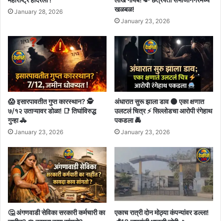
खळबळ!
January 28, 2026
January 23, 2026
😱 इसारपावतीत गुप्त कारस्थान? 🕵️
अंधारात सुरू झाला डाव 🌑 एका क्षणात
७/१२ उताऱ्यावर डोळा! 📑 तिघांविरुद्ध
उलटलं चित्र ⚡ सिल्लोडचा आरोपी रंगेहाथ
गुन्हा 🚓
पकडला 🚔
January 23, 2026
January 23, 2026
🤔 अंगणवाडी सेविका सरकारी कर्मचारी का
एकाच रात्री दोन मोठ्या कंपन्यांवर डल्ला!