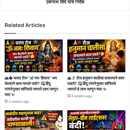
वजन
एकनाथ शिंदे यांचे निर्देश
काटे
सुरू
करण्याचे
Related Articles
मुख्यमंत्री
एकनाथ
शिंदे
यांचे
निर्देश
🙏🔱 घरात रोज “ॐ नमः शिवाय” जप
🙏🚩 रोज हनुमान चालीसा वाचल्याने काय
केल्याने काय मानले जाते? 🤔 हिंदू
घडते? 🤔 हिंदू परंपरेनुसार सांगितले
परंपरेनुसार सांगितले जाणारे लाभ जाणून
जाणारे हे लाभ जाणून घ्या! ✨
घ्या! ✨
4 weeks ago
4 weeks ago