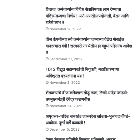
शिक्षक, कर्मचाऱ्यांना विविध सेवाविषयक लाभ देण्याचा
मंत्रिमंडळाचा निर्णय ! असे असतील पदोन्नती, वेतन आणि
रजेचे लाभ !!
November 17, 2022
वीज कंपनीच्या सर्व कर्मचाऱ्यांना कामाच्या वेळेत मोबाईल
वापरण्यास बंदी ! सरकारी संस्थेतील हा बहुधा पहिलाच आदेश
!!
September 27, 2022
1013 विद्युत सहाय्यकांची नियुक्ती, महावितरणच्या
अविश्रांत प्रयत्नांना यश !
November 3, 2022
शेतकऱ्यांचे वीज कनेक्शन तोडू नका, लेखी आदेश काढले:
उपमुख्यमंत्री देवेंद्र फडणवीस
November 24, 2022
अमृतसर-नांदेड सचखंड एक्स्प्रेस खांडवा-भुसावळ कॅार्ड-
अकोला-पूर्णा मार्गे वळवली !
December 5, 2022
पैठण पंचायत समितीचे विस्तार अधिकारी, आडूळ